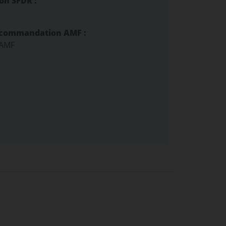
ion SFDR :
ecommandation AMF :
 AMF