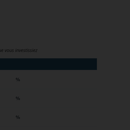
ue vous investissiez
%
%
%