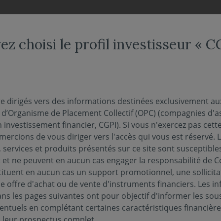
NDS
NOUS CONNAÎTRE
NOTRE OFFRE DÉDIÉE
ACTUAL
ez choisi le profil investisseur « 
re dirigés vers des informations destinées exclusivement au
s d’Organisme de Placement Collectif (OPC) (compagnies d'a
n investissement financier, CGPI). Si vous n'exercez pas cette 
ercions de vous diriger vers l'accès qui vous est réservé. 
 services et produits présentés sur ce site sont susceptible
et ne peuvent en aucun cas engager la responsabilité de C
tituent en aucun cas un support promotionnel, une sollicita
e offre d'achat ou de vente d'instruments financiers. Les i
s les pages suivantes ont pour objectif d'informer les sou
PUBLICATIONS EN MATIÈRE DE DURABILITÉ
PERF
entuels en complétant certaines caractéristiques financièr
s leur prospectus complet.