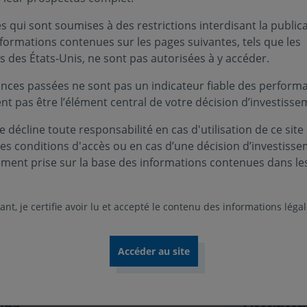
 qui sont soumises à des restrictions interdisant la public
nformations contenues sur les pages suivantes, tels que les
s des États-Unis, ne sont pas autorisées à y accéder.
Infos clés
nces passées ne sont pas un indicateur fiable des performa
e 5 ans, une plus-value des
ent pas être l’élément central de votre décision d’investisse
Profil de ri
ivilégiant des valeurs européennes
 décline toute responsabilité en cas d'utilisation de ce site
n raison de leur évolution bénéfique à
ces conditions d'accès ou en cas d’une décision d’investiss
Niveau
Nive
1
2
pproche ISR sans référence à un
ement prise sur la base des informations contenues dans le
est active et discrétionnaire. A partir
Durée de p
ment de valeurs européennes, le choix
5 ans
premier lieu, la stratégie repose sur une
nt, je certifie avoir lu et accepté le contenu des informations léga
s potentiellement fortement émettrices
Zone d’inv
la transition énergétique, soit par
Europe
es émissions, soit par leurs engagements
Devise :
ns, dans une logique de « best effort ».
EURO
nds