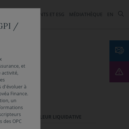
R
ITÉS
ENGAGEMENTS ET ESG
MÉDIATHÈQUE
EN
CGPI /
x
ssurance, et
activité,
Les
s d'évoluer à
ovéa Finance.
tion, un
nformations
scripteurs
ORMANCES
VALEUR LIQUIDATIVE
es des OPC