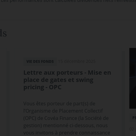
. Les performances sont calculées dividendes nets réinvesti
ds
15 décembre 2025
VIE DES FONDS
Lettre aux porteurs - Mise en
place de gates et swing
pricing - OPC
Vous êtes porteur de part(s) de
l’Organisme de Placement Collectif
(OPC) de Covéa Finance (la Société de
P
gestion) mentionné ci-dessous, nous
02 
vous invitons à prendre connaissance