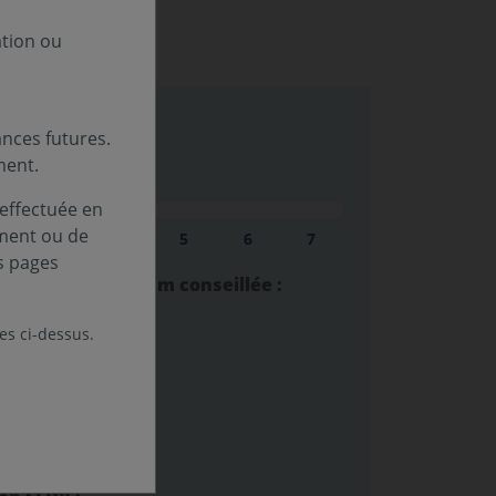
ation ou
nces futures.
ment.
sque (SRI) :
 effectuée en
ement ou de
au
Niveau
Niveau
Niveau
Niveau
Niveau
3
4
5
6
7
s pages
lacement minimum conseillée :
les ci-dessus.
estissement :