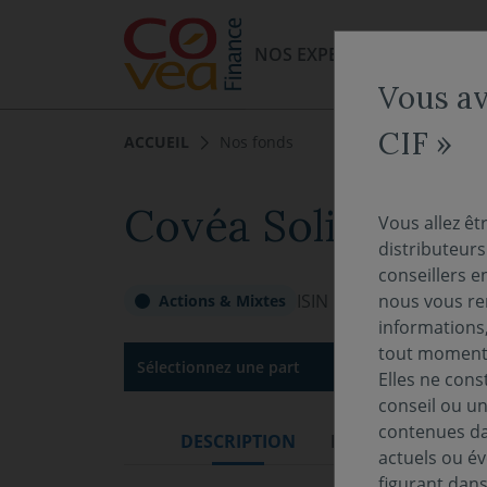
Aller au menu
Aller au contenu
NOS EXPERTISES
NOS FO
Vous av
CIF »
ACCUEIL
Nos fonds
Covéa Solis N
Vous allez êt
distributeur
conseillers e
ISIN :
FR0013480738
nous vous rem
Actions & Mixtes
informations,
tout moment 
Sélectionnez une part
Elles ne cons
conseil ou un
contenues dan
DESCRIPTION
DOCUMENTATION
actuels ou év
figurant dan