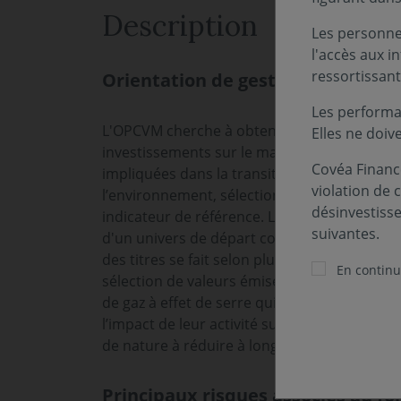
Description
Les personnes
l'accès aux i
ressortissant
Orientation de gestion
Les performa
L'OPCVM cherche à obtenir, sur un horizon d
Elles ne doiv
investissements sur le marché Actions en pr
Covéa Finance
impliquées dans la transition énergétique e
violation de 
l’environnement, sélectionnées selon une a
désinvestiss
indicateur de référence. La gestion du fonds 
suivantes.
d'un univers de départ constitué principale
des titres se fait selon plusieurs étapes. En 
En continua
sélection de valeurs émises par des société
de gaz à effet de serre qui s’inscrivent dans 
l’impact de leur activité sur la réduction d
de nature à réduire à long terme ces émissio
Principaux risques associés au fo