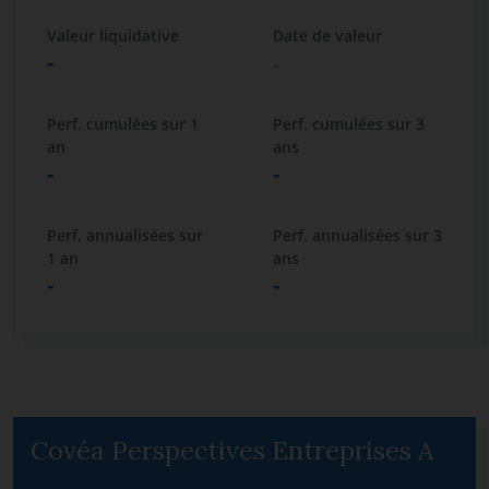
Valeur liquidative
Date de valeur
-
-
Perf. cumulées sur 1
Perf. cumulées sur 3
an
ans
-
-
Perf. annualisées sur
Perf. annualisées sur 3
1 an
ans
-
-
Covéa Perspectives Entreprises A