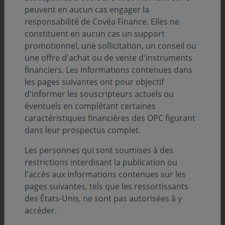
peuvent en aucun cas engager la
l'économie mondiale. Si cette tendance
responsabilité de Covéa Finance. Elles ne
pénalise le commerce global, elle crée de
constituent en aucun cas un support
nouveaux moteurs de croissance locale et
promotionnel, une sollicitation, un conseil ou
une offre d'achat ou de vente d'instruments
pousse les entreprises à s’adapter. Pour
financiers. Les informations contenues dans
Covéa Finance, ce changement de paradigme
les pages suivantes ont pour objectif
rebat les cartes entre multinationales et
d'informer les souscripteurs actuels ou
entreprises domestiques, guidant
éventuels en complétant certaines
caractéristiques financières des OPC figurant
directement la sélection de nos valeurs en
dans leur prospectus complet.
portefeuille.
Les personnes qui sont soumises à des
restrictions interdisant la publication ou
À l'occasion d'un interview vidéo accordée à l'Agefi,
l'accès aux informations contenues sur les
Jacques-André Nadal, Directeur général délégué en
pages suivantes, tels que les ressortissants
charge des gestions de Covéa Finance, a décrypté cette
des États-Unis, ne sont pas autorisées à y
reconfiguration des marchés, articulée autour de trois
accéder.
priorités étatiques : bâtir son indépendance, assurer sa