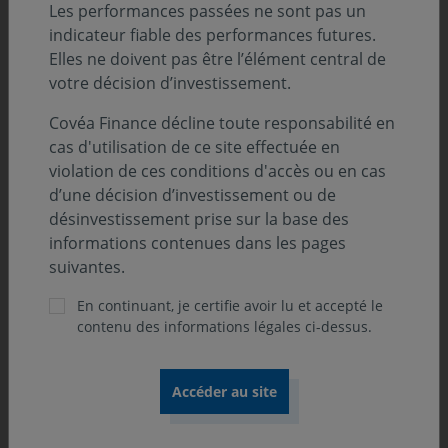
sécurité et renforcer sa compétitivité.
Les performances passées ne sont pas un
indicateur fiable des performances futures.
Un soutien à la croissance, mais une polarisation
Elles ne doivent pas être l’élément central de
de l'économie
votre décision d’investissement.
Covéa Finance décline toute responsabilité en
Ce repli protecteur des États se traduit par un
cas d'utilisation de ce site effectuée en
interventionnisme fort pour développer localement des
violation de ces conditions d'accès ou en cas
industries de pointe. Bien que le commerce mondial en
d’une décision d’investissement ou de
soit ralenti, les conséquences sur l'activité économique
désinvestissement prise sur la base des
globale restent paradoxalement porteuses :
informations contenues dans les pages
suivantes.
L’endettement public comme moteur : les États
En continuant, je certifie avoir lu et accepté le
investissent massivement pour relocaliser leurs
contenu des informations légales ci-dessus.
industries stratégiques, ce qui soutient la
croissance, même si celle-ci se concentre
désormais sur certains segments spécifiques.
L’adaptation du secteur privé : en parallèle, les
entreprises déploient d'importants investissements