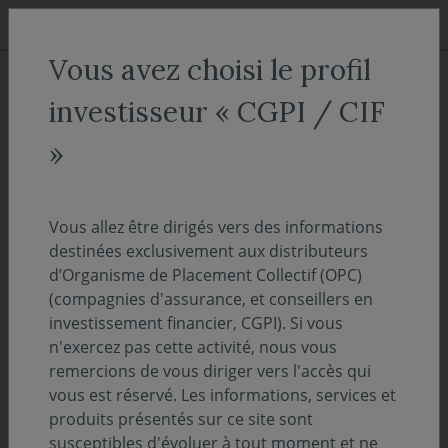
Aller au menu
Aller au contenu
Recher
Vous avez choisi le profil
ACCUEIL
Actualités
Focus sur
investisseur « CGPI / CIF
Comment la quête de
»
souveraineté des États
redéfinit les stratégies
Vous allez être dirigés vers des informations
d'investissement
destinées exclusivement aux distributeurs
d’Organisme de Placement Collectif (OPC)
(compagnies d'assurance, et conseillers en
10 juin 2026
FOCUS SUR
investissement financier, CGPI). Si vous
n'exercez pas cette activité, nous vous
Temps de lecture :
4
min
remercions de vous diriger vers l'accès qui
vous est réservé. Les informations, services et
La volonté généralisée des États de regagner
produits présentés sur ce site sont
susceptibles d'évoluer à tout moment et ne
en souveraineté transforme en profondeur