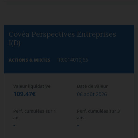
Covéa Perspectives Entreprises
I(D)
FR0014010J66
ACTIONS & MIXTES
Valeur liquidative
Date de valeur
109.47€
06 août 2026
Perf. cumulées sur 1
Perf. cumulées sur 3
an
ans
-
-