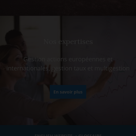
Nos expertises
Gestion actions européennes et
internationales, gestion taux et multigestion
En savoir plus
ENGLISH WEBSITE
GLOSSAIRE