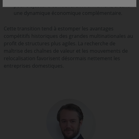
pour s'ajuster à ce nouvel environnement, créant
une dynamique économique complémentaire.
Cette transition tend à estomper les avantages
compétitifs historiques des grandes multinationales au
profit de structures plus agiles. La recherche
de
maîtrise des
chaînes de valeur et les mouvements de
relocalisation favorisent désormais nettement les
entreprises domestiques.