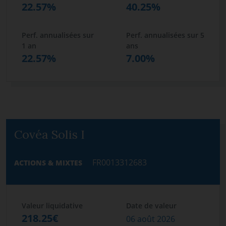
22.57%
40.25%
Perf. annualisées sur
Perf. annualisées sur 5
1 an
ans
22.57%
7.00%
Covéa Solis I
FR0013312683
ACTIONS & MIXTES
Valeur liquidative
Date de valeur
218.25€
06 août 2026