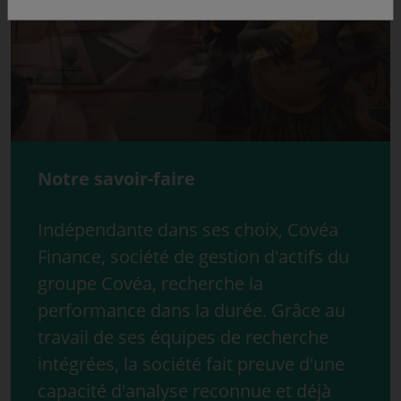
Notre savoir-faire
Indépendante dans ses choix, Covéa
Finance, société de gestion d'actifs du
groupe Covéa, recherche la
performance dans la durée. Grâce au
travail de ses équipes de recherche
intégrées, la société fait preuve d'une
capacité d'analyse reconnue et déjà