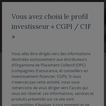
Aller au menu
Aller au contenu
Recher
Vous avez choisi le profil
COVEA FINANCE
Nos expertises
investisseur « CGPI / CIF
Nos expertises
»
Vous allez être dirigés vers des informations
destinées exclusivement aux distributeurs
d’Organisme de Placement Collectif (OPC)
(compagnies d'assurance, et conseillers en
investissement financier, CGPI). Si vous
n'exercez pas cette activité, nous vous
remercions de vous diriger vers l'accès qui
vous est réservé. Les informations, services et
produits présentés sur ce site sont
susceptibles d'évoluer à tout moment et ne