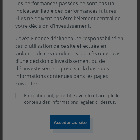
Les performances passées ne sont pas un
opportunités. »
indicateur fiable des performances futures.
Jacques-André NADAL, Directeur Général Délégué en charge
Elles ne doivent pas être l’élément central de
de l'ensemble des Gestions, de la Négociation et de l'ensemble
votre décision d’investissement.
des Recherches
Covéa Finance décline toute responsabilité en
cas d'utilisation de ce site effectuée en
violation de ces conditions d'accès ou en cas
d’une décision d’investissement ou de
désinvestissement prise sur la base des
informations contenues dans les pages
suivantes.
En continuant, je certifie avoir lu et accepté le
contenu des informations légales ci-dessus.