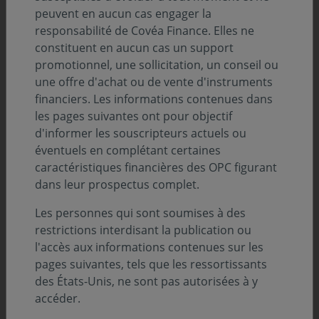
peuvent en aucun cas engager la
responsabilité de Covéa Finance. Elles ne
constituent en aucun cas un support
promotionnel, une sollicitation, un conseil ou
une offre d'achat ou de vente d'instruments
« L’ensemble des équipes de gestion et
financiers. Les informations contenues dans
de recherche concourt par son travail
les pages suivantes ont pour objectif
collégial au déploiement de notre
d'informer les souscripteurs actuels ou
éventuels en complétant certaines
politique d’investissement sur la base de
caractéristiques financières des OPC figurant
nos Perspectives Économiques et
dans leur prospectus complet.
Financières. Gestion actions
Les personnes qui sont soumises à des
européennes et internationales, gestion
restrictions interdisant la publication ou
taux et multigestion, tous s’attachent à
l'accès aux informations contenues sur les
pages suivantes, tels que les ressortissants
cultiver la profondeur de nos réflexions
des États-Unis, ne sont pas autorisées à y
mais aussi notre capacité à être agile et
accéder.
réactif dans des marchés riches en