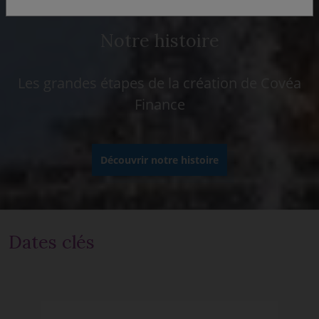
Notre histoire
Les grandes étapes de la création de Covéa
Finance
Découvrir notre histoire
Dates clés