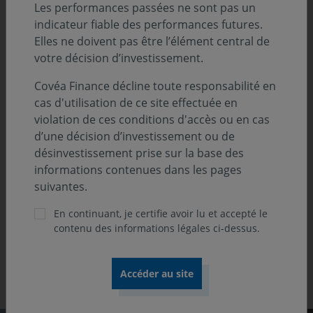
Les performances passées ne sont pas un
indicateur fiable des performances futures.
Elles ne doivent pas être l’élément central de
votre décision d’investissement.
Covéa Finance décline toute responsabilité en
cas d'utilisation de ce site effectuée en
violation de ces conditions d'accès ou en cas
Previous
Ne
d’une décision d’investissement ou de
désinvestissement prise sur la base des
2025
informations contenues dans les pages
ie
1ère place catégorie " Actions
Me
suivantes.
les
sectorielles : environnement "
En continuant, je certifie avoir lu et accepté le
contenu des informations légales ci-dessus.