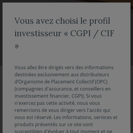
Aller au menu
Aller au contenu
Recher
Vous avez choisi le profil
COVEA FINANCE
Nous connaître
investisseur « CGPI / CIF
Nous connaître
»
Vous allez être dirigés vers des informations
destinées exclusivement aux distributeurs
Edito
d’Organisme de Placement Collectif (OPC)
(compagnies d'assurance, et conseillers en
investissement financier, CGPI). Si vous
Société de gestion de portefeuille du groupe
n'exercez pas cette activité, nous vous
Covéa, elle propose une large gamme de
remercions de vous diriger vers l'accès qui
fonds couvrant les plus grandes places
vous est réservé. Les informations, services et
financières mondiales à travers les
produits présentés sur ce site sont
susceptibles d'évoluer à tout moment et ne
principales classes d’actifs.