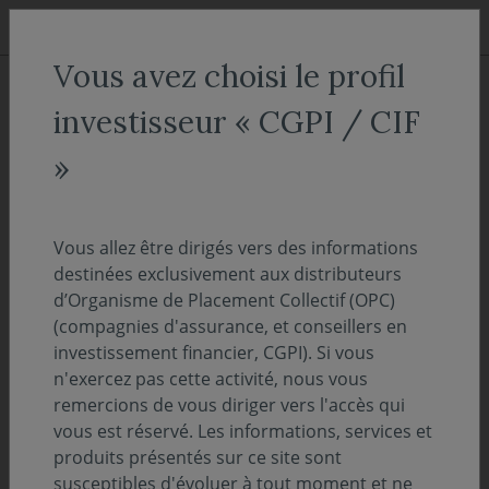
Aller au menu
Aller au contenu
Recher
Vous avez choisi le profil
COVEA FINANCE
Notre offre dédiée
investisseur « CGPI / CIF
Notre offre Actions Européennes
»
Notre offre Actions
Européennes
Vous allez être dirigés vers des informations
destinées exclusivement aux distributeurs
d’Organisme de Placement Collectif (OPC)
(compagnies d'assurance, et conseillers en
investissement financier, CGPI). Si vous
Covéa Perspectives Entreprises
-
n'exercez pas cette activité, nous vous
Soutenir les
initiatives d’entreprises
remercions de vous diriger vers l'accès qui
en phase de développement.
vous est réservé. Les informations, services et
produits présentés sur ce site sont
susceptibles d'évoluer à tout moment et ne