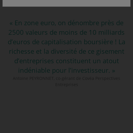
« En zone euro, on dénombre près de
2500 valeurs de moins de 10 milliards
d’euros de capitalisation boursière ! La
richesse et la diversité de ce gisement
d’entreprises constituent un atout
indéniable pour l’investisseur. »
Antoine PEYRONNET, co-gérant de Covéa Perspectives
Entreprises