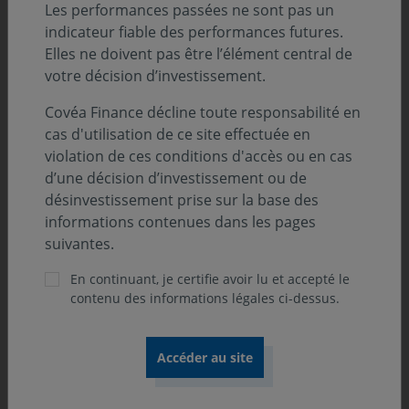
Les performances passées ne sont pas un
Un univers dynamique à forte diversité sectorielle
indicateur fiable des performances futures.
et propice au stock picking
qui permet de
Elles ne doivent pas être l’élément central de
bénéficier de la croissance des petites et
votre décision d’investissement.
moyennes capitalisations.
Covéa Finance décline toute responsabilité en
cas d'utilisation de ce site effectuée en
Bénéficier d’une gestion de conviction : un
violation de ces conditions d'accès ou en cas
portefeuille relativement concentré qui
reflète les
d’une décision d’investissement ou de
convictions du gérant.
désinvestissement prise sur la base des
informations contenues dans les pages
suivantes.
En continuant, je certifie avoir lu et accepté le
contenu des informations légales ci-dessus.