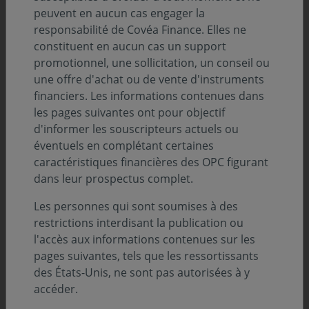
peuvent en aucun cas engager la
responsabilité de Covéa Finance. Elles ne
constituent en aucun cas un support
promotionnel, une sollicitation, un conseil ou
une offre d'achat ou de vente d'instruments
financiers. Les informations contenues dans
les pages suivantes ont pour objectif
d'informer les souscripteurs actuels ou
éventuels en complétant certaines
caractéristiques financières des OPC figurant
dans leur prospectus complet.
Les personnes qui sont soumises à des
restrictions interdisant la publication ou
Les points clés
l'accès aux informations contenues sur les
pages suivantes, tels que les ressortissants
des États-Unis, ne sont pas autorisées à y
Un fonds qui participe au
financement de
accéder.
l’économie française et européenne
.