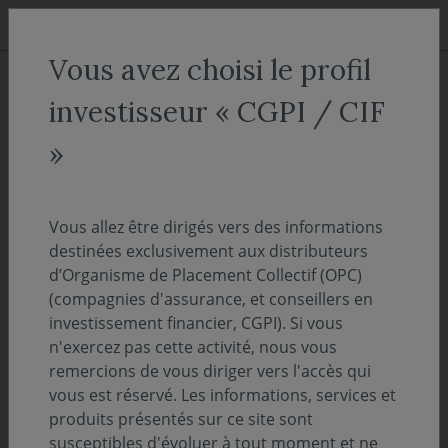
Aller au menu
Aller au contenu
Recher
Vous avez choisi le profil
ACCUEIL
Actualités
Communiqué
investisseur « CGPI / CIF
Vigilance : usurpation de
»
l’identité de Covéa Finance
Vous allez être dirigés vers des informations
16 mars 2023
COMMUNIQUÉ
destinées exclusivement aux distributeurs
d’Organisme de Placement Collectif (OPC)
Temps de lecture :
3
min
(compagnies d'assurance, et conseillers en
investissement financier, CGPI). Si vous
Covéa Finance, société de gestion de
n'exercez pas cette activité, nous vous
remercions de vous diriger vers l'accès qui
portefeuille de Covéa, groupe réunissant les
vous est réservé. Les informations, services et
marques MAAF, MMA et GMF, vous alerte de
produits présentés sur ce site sont
la recrudescence de tentative de fraude ou
susceptibles d'évoluer à tout moment et ne