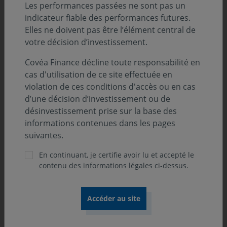
Covéa Finance
ne contacte jamais le grand public
Les performances passées ne sont pas un
en direct afin de lui proposer un produit financier ;
indicateur fiable des performances futures.
Elles ne doivent pas être l’élément central de
Covéa Finance
ne collecte jamais directement des
votre décision d’investissement.
fonds auprès du grand public ;
La vente des produits
Covéa Finance
se fait
Covéa Finance décline toute responsabilité en
systématiquement de façon intermédiée (CGP,
cas d'utilisation de ce site effectuée en
Conseiller Financier, CGPI etc.) ;
violation de ces conditions d'accès ou en cas
d’une décision d’investissement ou de
Nous vous appelons à la plus
grande vigilance
et à ne
désinvestissement prise sur la base des
répondre à aucune sollicitation de placement et/ou
informations contenues dans les pages
d’investissement qui serait réalisée par le biais de
suivantes.
courriers électroniques, d’appels téléphoniques,
En continuant, je certifie avoir lu et accepté le
d’échanges sur les réseaux sociaux et/ou messageries
contenu des informations légales ci-dessus.
instantanées.