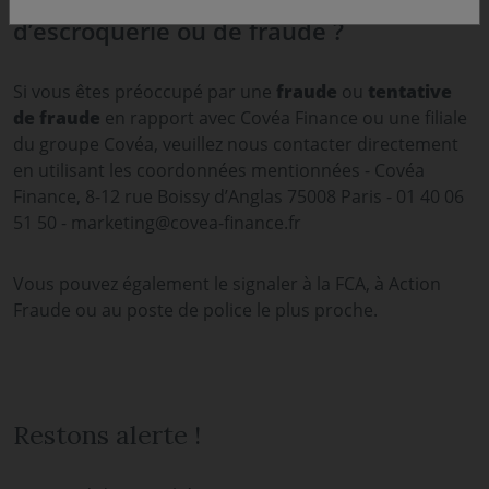
Vous pensez avoir été victime
d’escroquerie ou de fraude ?
Si vous êtes préoccupé par une
fraude
ou
tentative
de fraude
en rapport avec Covéa Finance ou une filiale
du groupe Covéa, veuillez nous contacter directement
en utilisant les coordonnées mentionnées - Covéa
Finance, 8-12 rue Boissy d’Anglas 75008 Paris - 01 40 06
51 50 - marketing@covea-finance.fr
Vous pouvez également le signaler à la FCA, à Action
Fraude ou au poste de police le plus proche.
Restons alerte !