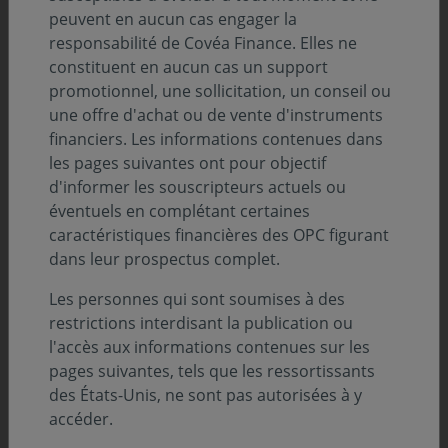
d’escroquerie.
peuvent en aucun cas engager la
responsabilité de Covéa Finance. Elles ne
constituent en aucun cas un support
promotionnel, une sollicitation, un conseil ou
Les auteurs de ces propositions n’hésitent pas à
une offre d'achat ou de vente d'instruments
usurper le nom
, l’adresse, le logo et/ou le
financiers. Les informations contenues dans
numéro d’agrément d’acteurs autorisés ainsi
les pages suivantes ont pour objectif
que le nom d’employés desdits acteurs (dont
d'informer les souscripteurs actuels ou
celui de Covéa Finance).
éventuels en complétant certaines
caractéristiques financières des OPC figurant
Ils font également référence à des
entités
et
dans leur prospectus complet.
des
produits fictifs
à des fins
d’investissements frauduleux
.
Les personnes qui sont soumises à des
restrictions interdisant la publication ou
l'accès aux informations contenues sur les
pages suivantes, tels que les ressortissants
Nous vous rappelons que :
des États-Unis, ne sont pas autorisées à y
accéder.