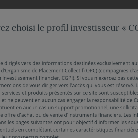
NDS
NOUS CONNAÎTRE
NOTRE OFFRE DÉDIÉE
ACTUAL
ez choisi le profil investisseur « 
re Positionnement extra-financier
onnement extra-financi
re dirigés vers des informations destinées exclusivement au
s d’Organisme de Placement Collectif (OPC) (compagnies d'a
n investissement financier, CGPI). Si vous n'exercez pas cette 
rcement de la transparence en matière extra-fina
ercions de vous diriger vers l'accès qui vous est réservé. 
 services et produits présentés sur ce site sont susceptible
la charge des sociétés de gestion, depuis le 10 
et ne peuvent en aucun cas engager la responsabilité de C
° 2020-03 (« Doctrine AMF »), de nouvelles oblig
tituent en aucun cas un support promotionnel, une sollicita
leur gamme d’OPC selon le degré de prise en com
e offre d'achat ou de vente d'instruments financiers. Les i
essus d’investissement.
s les pages suivantes ont pour objectif d'informer les sou
entuels en complétant certaines caractéristiques financièr
s leur prospectus complet.