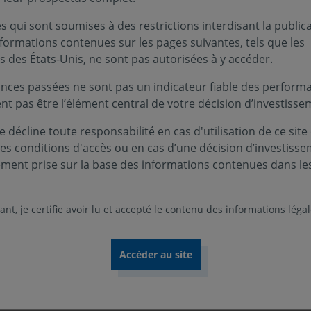
 des standards minimaux plus ou moins contraignants en fonc
 qui sont soumises à des restrictions interdisant la public
nformations contenues sur les pages suivantes, tels que les
s des États-Unis, ne sont pas autorisées à y accéder.
-financiers significativement engageante : les critères extr
cation (catégorie 1),
nces passées ne sont pas un indicateur fiable des performa
ment engageante (communication réduite) (catégorie 2),
ent pas être l’élément central de votre décision d’investisse
les standards des communications centrales ou réduites (ca
 décline toute responsabilité en cas d'utilisation de ce site
ces conditions d'accès ou en cas d’une décision d’investiss
lignée avec les exigences de cette Doctrine ; chacun des 
ement prise sur la base des informations contenues dans le
catégories extra-financières possibles.
nt, je certifie avoir lu et accepté le contenu des informations léga
ur, le 10 mars 2021, du Règlement européen (UE) 2019/2088,
S
t Disclosure » destiné à encadrer la « publication d’informa
anciers » a, dans la complémentarité de la Doctrine AMF, int
1
rence extra-financière axées cette fois sur les facteurs
et 
fication de nos OPC. Ainsi, une distinction a été faite entre 