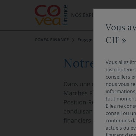
Aller au menu
Aller au contenu
NOS EXPERTISES
NOS FO
Vous av
CIF »
COVEA FINANCE
Engagements et ESG
Not
Notre Positi
Vous allez êt
distributeur
conseillers e
Dans une optique de renfo
nous vous rem
informations,
Marchés Financiers met à 
tout moment 
Position-Recommandation n
Elles ne cons
conduisant à positionner 
conseil ou un
financiers dans leur proc
contenues dan
actuels ou év
figurant dan