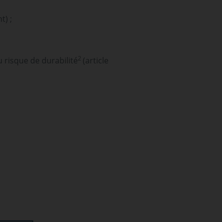
t) ;
2
u risque de durabilité
(article