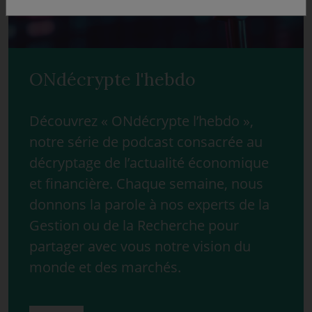
ONdécrypte l'hebdo
Découvrez « ONdécrypte l’hebdo »,
notre série de podcast consacrée au
décryptage de l’actualité économique
et financière. Chaque semaine, nous
donnons la parole à nos experts de la
Gestion ou de la Recherche pour
partager avec vous notre vision du
monde et des marchés.