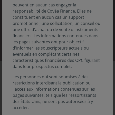
Nos rapports 2025
peuvent en aucun cas engager la
responsabilité de Covéa Finance. Elles ne
Pour comprendre notre vision, notre stratégie
constituent en aucun cas un support
et nos actions
promotionnel, une sollicitation, un conseil ou
une offre d'achat ou de vente d'instruments
financiers. Les informations contenues dans
les pages suivantes ont pour objectif
Découvrir nos rapports
d'informer les souscripteurs actuels ou
éventuels en complétant certaines
caractéristiques financières des OPC figurant
dans leur prospectus complet.
Chiffres clés
Les personnes qui sont soumises à des
restrictions interdisant la publication ou
l'accès aux informations contenues sur les
pages suivantes, tels que les ressortissants
86,8
Previous
Nex
des États-Unis, ne sont pas autorisées à y
accéder.
Md€ d'actifs sous gestion