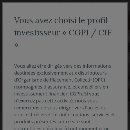
Aller au menu
Aller au contenu
Recher
Vous avez choisi le profil
investisseur « CGPI / CIF
Conseillers en gestion de
»
patrimoine
Covéa Finance est la société de gestion de
Vous allez être dirigés vers des informations
Covéa, groupe réunissant les marques MAAF,
destinées exclusivement aux distributeurs
d’Organisme de Placement Collectif (OPC)
MMA et GMF.
(compagnies d'assurance, et conseillers en
investissement financier, CGPI). Si vous
n'exercez pas cette activité, nous vous
remercions de vous diriger vers l'accès qui
vous est réservé. Les informations, services et
produits présentés sur ce site sont
susceptibles d'évoluer à tout moment et ne