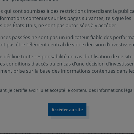
 qui sont soumises à des restrictions interdisant la public
nformations contenues sur les pages suivantes, tels que les
eux dynamiques concrètes : l’accélération de nos référencem
s des États-Unis, ne sont pas autorisées à y accéder.
veloppement de notre offre de solutions financières sur le s
nces passées ne sont pas un indicateur fiable des performa
estion des encours de sa maison mère, Covéa Finance (86, 8
ent pas être l’élément central de votre décision d’investisse
 sa stratégie de diversification. À fin 2025, la clientèle de ti
 décline toute responsabilité en cas d'utilisation de ce site
ion de 3 % sur un an grâce à une collecte nette de 515 milli
ces conditions d'accès ou en cas d’une décision d’investiss
ement prise sur la base des informations contenues dans le
es des distributeurs
nt, je certifie avoir lu et accepté le contenu des informations léga
ché, Option Finance met en avant la pertinence des récente
bution :
 obligataires datés : conçus pour capter le contexte de ma
uros sur l’échéance 2029, et déjà plus de 200 millions d’euro
le format ELTIF
:
lancé fin 2025, notre premier fonds sous ce 