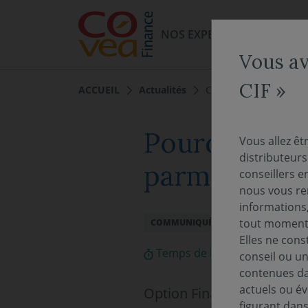
Aller au menu
Aller au contenu
NOS EXPERTISES
NOS FO
Vous av
CIF »
ACCUEIL
Actualités
Communiqué
Pourquoi Op
Vous allez êt
distributeur
parmi les soc
conseillers e
nous vous rem
informations,
02 juin 2026
tout moment 
COMMUNIQUÉ
Elles ne cons
Temps de lecture :
2
min
conseil ou un
contenues dan
actuels ou év
Option Finance a intégré 
figurant dan