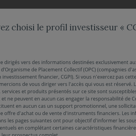
NDS
NOUS CONNAÎTRE
NOTRE OFFRE DÉDIÉE
ACTUAL
ez choisi le profil investisseur « 
tion Finance place Cové
re dirigés vers des informations destinées exclusivement au
s d’Organisme de Placement Collectif (OPC) (compagnies d'a
iétés de gestion à suivr
n investissement financier, CGPI). Si vous n'exercez pas cette 
ercions de vous diriger vers l'accès qui vous est réservé. 
 services et produits présentés sur ce site sont susceptible
et ne peuvent en aucun cas engager la responsabilité de C
tituent en aucun cas un support promotionnel, une sollicita
e offre d'achat ou de vente d'instruments financiers. Les i
s les pages suivantes ont pour objectif d'informer les sou
entuels en complétant certaines caractéristiques financièr
Covéa Finance dans sa sélection annuelle des dix 
s leur prospectus complet.