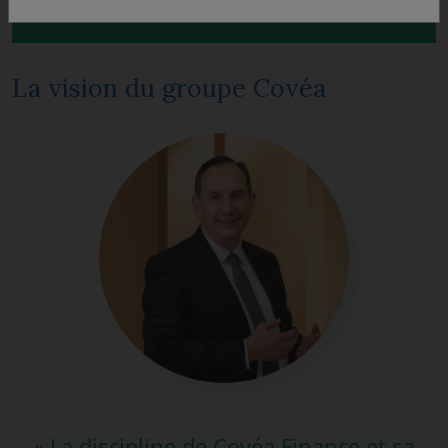
La vision du groupe Covéa
« La discipline de Covéa Finance et sa