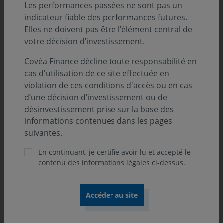
bouleversement essentiel pour un
Les performances passées ne sont pas un
indicateur fiable des performances futures.
investisseur de long terme. »
Elles ne doivent pas être l’élément central de
Francis Jaisson, Président de Covéa Finance
votre décision d’investissement.
Covéa Finance décline toute responsabilité en
Retrouvez l'entretien
cas d'utilisation de ce site effectuée en
violation de ces conditions d'accès ou en cas
d’une décision d’investissement ou de
L'essentiel en vidéo
désinvestissement prise sur la base des
informations contenues dans les pages
suivantes.
En continuant, je certifie avoir lu et accepté le
contenu des informations légales ci-dessus.