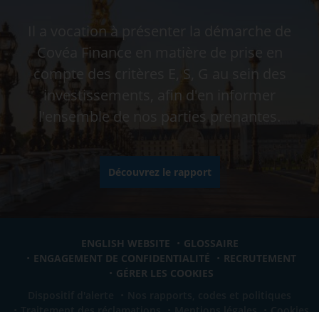
Il a vocation à présenter la démarche de
Covéa Finance en matière de prise en
compte des critères E, S, G au sein des
investissements, afin d'en informer
l'ensemble de nos parties prenantes.
Découvrez le rapport
ENGLISH WEBSITE
GLOSSAIRE
ENGAGEMENT DE CONFIDENTIALITÉ
RECRUTEMENT
GÉRER LES COOKIES
Dispositif d'alerte
Nos rapports, codes et politiques
Traitement des réclamations
Mentions légales
Cookies