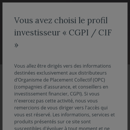
Aller au menu
Aller au contenu
Recher
Vous avez choisi le profil
COVEA FINANCE
Nous connaître
Nos rapports 2025
investisseur « CGPI / CIF
Nos rapports 2025
»
Vous allez être dirigés vers des informations
destinées exclusivement aux distributeurs
d’Organisme de Placement Collectif (OPC)
pour comprendre notre vision,
(compagnies d'assurance, et conseillers en
notre stratégie et nos actions
investissement financier, CGPI). Si vous
n'exercez pas cette activité, nous vous
remercions de vous diriger vers l'accès qui
vous est réservé. Les informations, services et
2025, une vision de l'année écoulée
produits présentés sur ce site sont
susceptibles d'évoluer à tout moment et ne