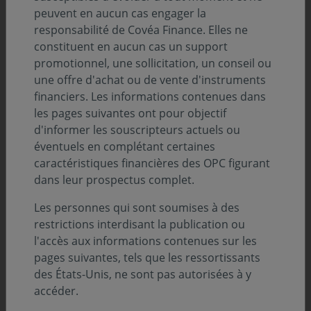
peuvent en aucun cas engager la
responsabilité de Covéa Finance. Elles ne
constituent en aucun cas un support
promotionnel, une sollicitation, un conseil ou
une offre d'achat ou de vente d'instruments
financiers. Les informations contenues dans
les pages suivantes ont pour objectif
d'informer les souscripteurs actuels ou
éventuels en complétant certaines
caractéristiques financières des OPC figurant
dans leur prospectus complet.
Les personnes qui sont soumises à des
restrictions interdisant la publication ou
« L’époque du retrait de l’État est bel et
l'accès aux informations contenues sur les
bien révolue et les entreprises doivent
pages suivantes, tels que les ressortissants
composer avec des politiques
des États-Unis, ne sont pas autorisées à y
accéder.
volontaristes, ce qui constitue un