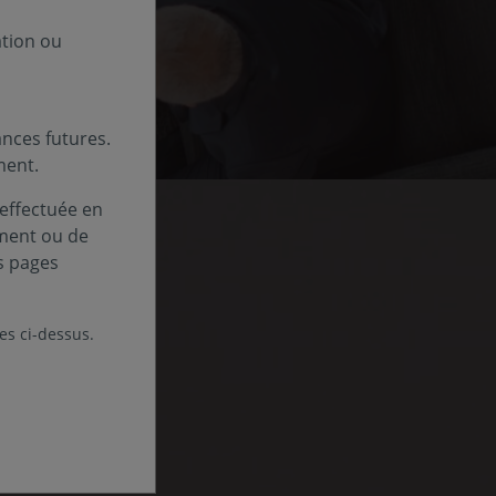
ation ou
nces futures.
ment.
 effectuée en
ement ou de
s pages
les ci-dessus.
ctions