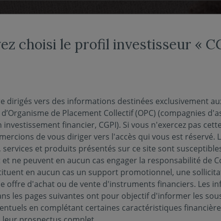
NDS
NOUS CONNAÎTRE
NOTRE OFFRE DÉDIÉE
ACTUAL
ez choisi le profil investisseur « 
re dirigés vers des informations destinées exclusivement au
s en
s d’Organisme de Placement Collectif (OPC) (compagnies d'a
n investissement financier, CGPI). Si vous n'exercez pas cette 
ercions de vous diriger vers l'accès qui vous est réservé. 
e
 services et produits présentés sur ce site sont susceptible
et ne peuvent en aucun cas engager la responsabilité de C
tituent en aucun cas un support promotionnel, une sollicita
e offre d'achat ou de vente d'instruments financiers. Les i
e
s les pages suivantes ont pour objectif d'informer les sou
entuels en complétant certaines caractéristiques financièr
s leur prospectus complet.