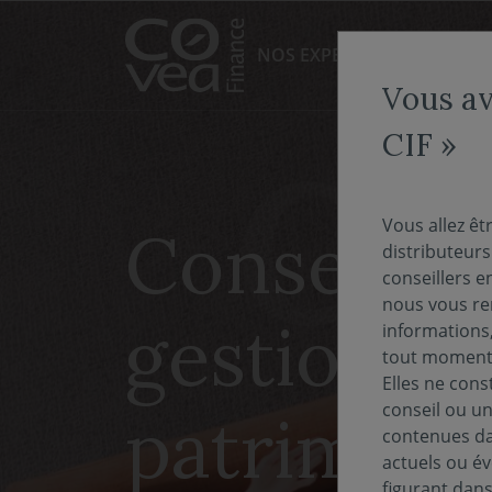
Aller au menu
Aller au contenu
NOS EXPERTISES
NOS FO
Vous av
CIF »
Vous allez êt
Conseiller
distributeur
conseillers e
nous vous rem
gestion d
informations,
tout moment 
Elles ne cons
conseil ou un
patrimoin
contenues dan
actuels ou év
figurant dan