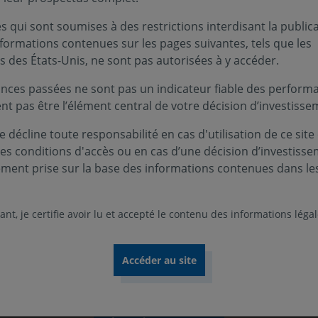
 qui sont soumises à des restrictions interdisant la public
tion de Covéa, groupe réunissant
nformations contenues sur les pages suivantes, tels que les
s des États-Unis, ne sont pas autorisées à y accéder.
nces passées ne sont pas un indicateur fiable des performa
ent pas être l’élément central de votre décision d’investisse
 décline toute responsabilité en cas d'utilisation de ce site
ces conditions d'accès ou en cas d’une décision d’investiss
ement prise sur la base des informations contenues dans le
Nos rapports 2025
nt, je certifie avoir lu et accepté le contenu des informations léga
comprendre notre vision, notre stratégie et nos a