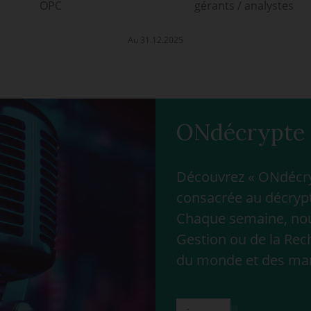
OPC
gérants / analystes
Au 31.12.2025
ONdécrypte 
Découvrez « ONdécryp
consacrée au décrypt
Chaque semaine, nous
Gestion ou de la Rec
du monde et des ma