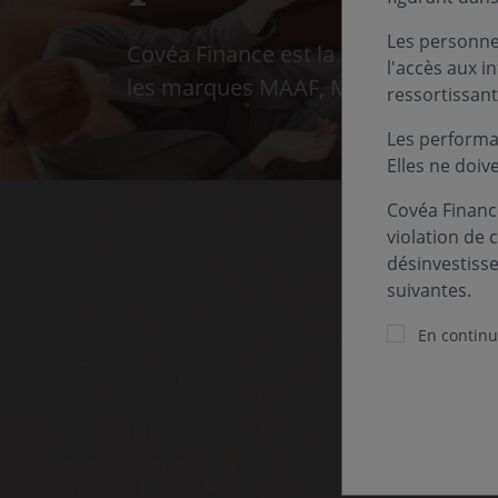
Les personnes
Covéa Finance est la société de ges
l'accès aux i
les marques MAAF, MMA et GMF.
ressortissant
Les performa
Elles ne doiv
Covéa Finance
violation de 
désinvestiss
suivantes.
En continua
Pour 