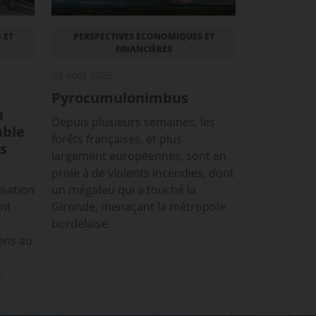
 ET
PERSPECTIVES ÉCONOMIQUES ET
FINANCIÈRES
03 août 2026
Pyrocumulonimbus
u
Depuis plusieurs semaines, les
able
forêts françaises, et plus
s
largement européennes, sont en
proie à de violents incendies, dont
isation
un mégafeu qui a touché la
ont
Gironde, menaçant la métropole
bordelaise.
ons au
.