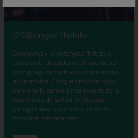
ONdécrypte l'hebdo
Découvrez « ONdécrypte l’hebdo »,
notre série de podcast consacrée au
décryptage de l’actualité économique
et financière. Chaque semaine, nous
donnons la parole à nos experts de la
Gestion ou de la Recherche pour
partager avec vous notre vision du
monde et des marchés.