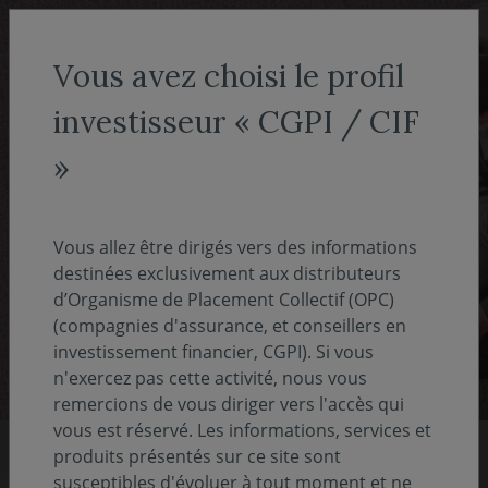
Aller au menu
Aller au contenu
Recher
Vous avez choisi le profil
investisseur « CGPI / CIF
Conseillers en gestion de
»
patrimoine
Covéa Finance est la société de gestion de
Vous allez être dirigés vers des informations
Covéa, groupe réunissant les marques MAAF,
destinées exclusivement aux distributeurs
d’Organisme de Placement Collectif (OPC)
MMA et GMF.
(compagnies d'assurance, et conseillers en
investissement financier, CGPI). Si vous
n'exercez pas cette activité, nous vous
remercions de vous diriger vers l'accès qui
vous est réservé. Les informations, services et
produits présentés sur ce site sont
susceptibles d'évoluer à tout moment et ne