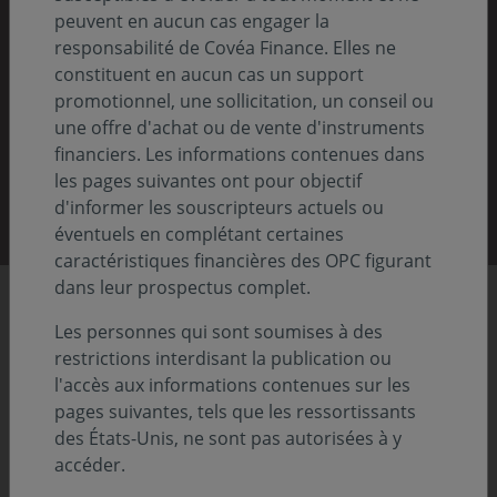
Nos rapports 2025
peuvent en aucun cas engager la
responsabilité de Covéa Finance. Elles ne
Pour comprendre notre vision, notre stratégie
constituent en aucun cas un support
et nos actions
promotionnel, une sollicitation, un conseil ou
une offre d'achat ou de vente d'instruments
financiers. Les informations contenues dans
les pages suivantes ont pour objectif
Découvrir nos rapports
d'informer les souscripteurs actuels ou
éventuels en complétant certaines
caractéristiques financières des OPC figurant
dans leur prospectus complet.
Chiffres clés
Les personnes qui sont soumises à des
restrictions interdisant la publication ou
l'accès aux informations contenues sur les
pages suivantes, tels que les ressortissants
86,8
Previous
Nex
des États-Unis, ne sont pas autorisées à y
accéder.
Md€ d'actifs sous gestion