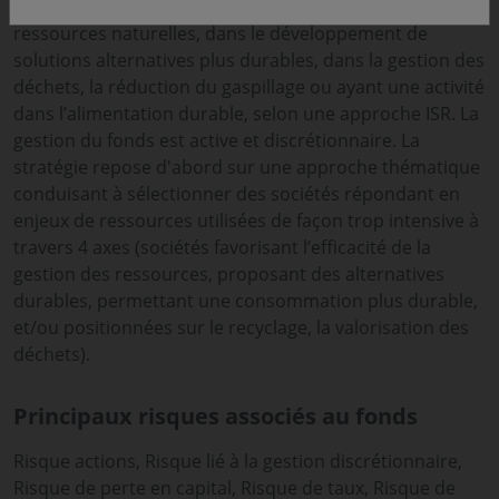
l'optimisation de la consommation et l'utilisation des
ressources naturelles, dans le développement de
solutions alternatives plus durables, dans la gestion des
déchets, la réduction du gaspillage ou ayant une activité
dans l’alimentation durable, selon une approche ISR. La
gestion du fonds est active et discrétionnaire. La
stratégie repose d'abord sur une approche thématique
conduisant à sélectionner des sociétés répondant en
enjeux de ressources utilisées de façon trop intensive à
travers 4 axes (sociétés favorisant l’efficacité de la
gestion des ressources, proposant des alternatives
durables, permettant une consommation plus durable,
et/ou positionnées sur le recyclage, la valorisation des
déchets).
Principaux risques associés au fonds
Risque actions, Risque lié à la gestion discrétionnaire,
Risque de perte en capital, Risque de taux, Risque de