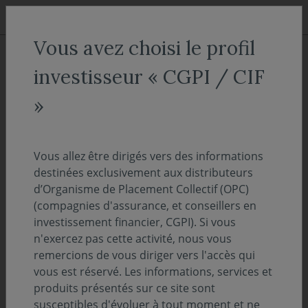
Aller au menu
Aller au contenu
Recher
Vous avez choisi le profil
ACCUEIL
Nos fonds
investisseur « CGPI / CIF
Covéa Terra N
»
Actions & Mixtes
Vous allez être dirigés vers des informations
ISIN :
FR0013480720
destinées exclusivement aux distributeurs
d’Organisme de Placement Collectif (OPC)
Sélectionnez une part
(compagnies d'assurance, et conseillers en
investissement financier, CGPI). Si vous
n'exercez pas cette activité, nous vous
ACCÈS DIRECT
remercions de vous diriger vers l'accès qui
vous est réservé. Les informations, services et
produits présentés sur ce site sont
susceptibles d'évoluer à tout moment et ne