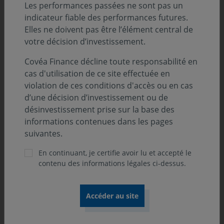
Art. 8
Les performances passées ne sont pas un
indicateur fiable des performances futures.
Position-recommandation AMF :
Elles ne doivent pas être l’élément central de
Catégorie 1 AMF
votre décision d’investissement.
Label :
Covéa Finance décline toute responsabilité en
cas d'utilisation de ce site effectuée en
violation de ces conditions d'accès ou en cas
d’une décision d’investissement ou de
désinvestissement prise sur la base des
informations contenues dans les pages
suivantes.
Orientation de gestion
En continuant, je certifie avoir lu et accepté le
contenu des informations légales ci-dessus.
L’OPC cherche à obtenir, sur 5 ans, une plus-value des
investissements sur le marché Actions en sélectionnant
des valeurs européennes ayant un impact positif sur
l'environnement en raison de leur implication dans