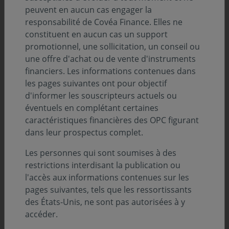
Description
peuvent en aucun cas engager la
responsabilité de Covéa Finance. Elles ne
constituent en aucun cas un support
Infos clés
promotionnel, une sollicitation, un conseil ou
une offre d'achat ou de vente d'instruments
Profil de risque (SRI) :
financiers. Les informations contenues dans
les pages suivantes ont pour objectif
d'informer les souscripteurs actuels ou
Niveau
Niveau
Niveau
Niveau
Niveau
Niveau
Niveau
1
2
3
4
5
6
7
éventuels en complétant certaines
caractéristiques financières des OPC figurant
Durée de placement minimum conseillée :
dans leur prospectus complet.
5 ans
Les personnes qui sont soumises à des
Zone d’investissement :
restrictions interdisant la publication ou
Europe
l'accès aux informations contenues sur les
Devise :
pages suivantes, tels que les ressortissants
EURO
des États-Unis, ne sont pas autorisées à y
accéder.
Classification SFDR :