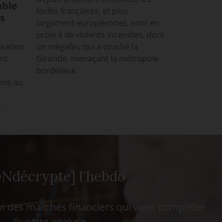
able
forêts françaises, et plus
s
largement européennes, sont en
proie à de violents incendies, dont
isation
un mégafeu qui a touché la
ont
Gironde, menaçant la métropole
bordelaise.
ons au
.
Ndécrypte] l'hebdo
i des marchés financiers qui vient compléter
cette analyse