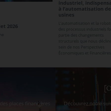
industriel, indispens
à l’automatisation de
usines
L’automatisation et la robot
et 2026
des processus industriels f
sme
partie des changements
structurels que nous déclin
sein de nos Perspectives
Économiques et Financières
[O
es places financières
Découvrez notre suiv