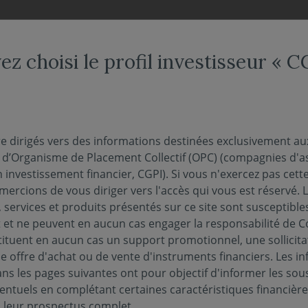
NDS
NOUS CONNAÎTRE
NOTRE OFFRE DÉDIÉE
ACTUAL
ez choisi le profil investisseur « 
 du monde - Juin 2026
re dirigés vers des informations destinées exclusivement au
s d’Organisme de Placement Collectif (OPC) (compagnies d'a
n investissement financier, CGPI). Si vous n'exercez pas cette 
30 juin 2026
ercions de vous diriger vers l'accès qui vous est réservé. 
ANCIÈRES
 services et produits présentés sur ce site sont susceptible
et ne peuvent en aucun cas engager la responsabilité de C
tituent en aucun cas un support promotionnel, une sollicita
e offre d'achat ou de vente d'instruments financiers. Les i
pectives Économiques et Financières de mars au triptyque
s les pages suivantes ont pour objectif d'informer les sou
adre des premières tensions autour du détroit d’Ormuz où se
entuels en complétant certaines caractéristiques financièr
tion iranienne, tout comme la guerre en Ukraine doit se lire
s leur prospectus complet.