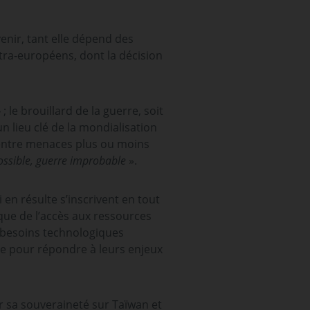
nir, tant elle dépend des
tra-européens, dont la décision
»
; le brouillard de la guerre, soit
un lieu clé de la mondialisation
 entre menaces plus ou moins
ossible, guerre improbable
».
en résulte s’inscrivent en tout
ique de l’accès aux ressources
x besoins technologiques
te pour répondre à leurs enjeux
r sa souveraineté sur Taïwan et