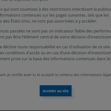
te de l’affrontement sino-américain. Il s’agissait de l’im
over
, pour ne pas décrocher et créer des alternatives à la te
 qui sont soumises à des restrictions interdisant la public
onnement de pressions continues géopolitiques, énergétiqu
nformations contenues sur les pages suivantes, tels que les
s des États-Unis, ne sont pas autorisées à y accéder.
nces passées ne sont pas un indicateur fiable des performa
puis plus d’une décennie a bel et bien enterré les pactes 
ent pas être l’élément central de votre décision d’investisse
ient. Ce monde est entré dans une fragmentation durable 
capitaux. À l’architecture multilatérale a succédé une re-glo
 décline toute responsabilité en cas d'utilisation de ce site
es connectrices, dans laquelle le commerce mondial ne dis
ces conditions d'accès ou en cas d’une décision d’investiss
fluence de la géopolitique, tout comme la localisation du ca
ement prise sur la base des informations contenues dans le
tique par bloc, nous avons observé une multi-régionalisat
nt, je certifie avoir lu et accepté le contenu des informations léga
en puissance d’accords régionaux, au prix de duplication d
n côté une Chine en position de force industrielle depuis qu
 avec la volonté tout à la fois de réduire ses vulnérabilités
el. De l’autre, les États-Unis, engagés contre la première dan
financer son réarmement alors que les intérêts de sa dette
qui menace grandement la pérennité de sa puissance et la ca