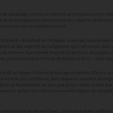
araît davantage comme un marché qu’une puissance en deve
re de la recomposition permanente des rapports de force in
at commun est un exemple navrant.
intitulent
« Brouillard sur l’échiquier, le prix des souverainetés 
itions et des objectifs de belligérants qui s’affrontent dans 
re de tensions d’un monde fracturé où les blocs se jaugent,
nt, prisonnière de la formule de Raymond Aron : «
paix imp
flit au Moyen Orient et le blocage du détroit d’Ormuz qui 
’un monde plus conflictuel, dans lequel le caractère stratég
gie et au financement est plus que jamais renforcé face au
uissances se font face dans une nouvelle logique de conquê
u Venezuela et au Moyen Orient, Chine souhaitant réaffirme