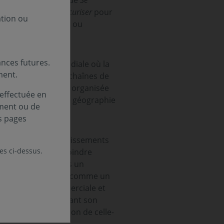
pératif économique de
Se
ntation du repli.
Sécuriser
pour
ation ou
es, technologiques ou
nces futures.
d’après-guerre mondiale où la
ment.
des échanges, des chaînes de
balisation sélective organisée
 effectuée en
paraît pas, mais sa géographie
ement ou de
pital.
s pages
ion avec des investissements
les ci-dessus.
e capex et d’une moindre
’elle a basculé vers un
 et de se positionner comme un
s une rivalité commerciale et
 dépassent dorénavant son
pacité de projection de celle-