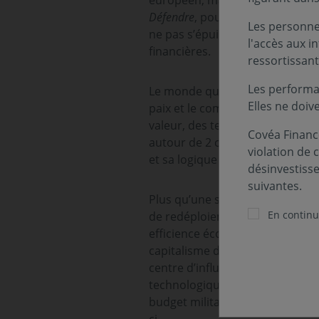
européen, mais comme une varian
Défendre
, pour ne pas subir.
Inn
Les personnes
ne pas s’épuiser dans un envir
l'accès aux i
financières.
ressortissant
Les performa
Le monde que nous décrivons de
Elles ne doiv
paix et le commerce se réponda
valeur, des technologies et des 
Covéa Finance
autour de 2 camps et d’économi
violation de 
et sa logique changent sous l’in
désinvestiss
suivantes.
Plus qu’une segmentation hermé
En continua
de redéploiement et la montée 
efficience économique. On a d’u
capitalisme d’Etat mercantiliste
centre d’influence civilisationn
technologique, et cherchant à 
budget militaire, une tendance 