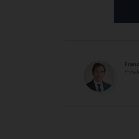
Franc
Présid