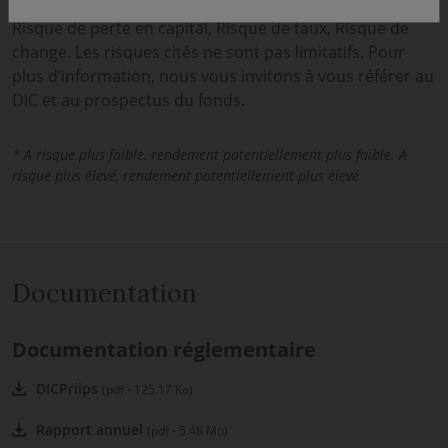
Risque actions, Risque lié à la gestion discrétionnaire,
Risque de perte en capital, Risque de taux, Risque de
change. Les risques cités ne sont pas limitatifs. Pour
plus d’information, nous vous invitons à vous référer au
DIC et au prospectus du fonds.
* A risque plus faible, rendement potentiellement plus faible. A
risque plus élevé, rendement potentiellement plus élevé
Documentation
Documentation réglementaire
DICPriips
(pdf - 125.17 Ko)
Rapport annuel
(pdf - 5.48 Mo)