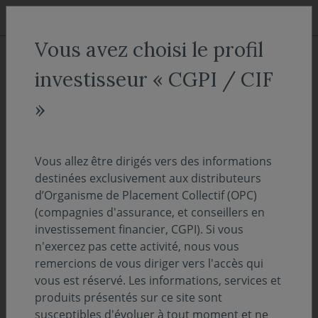
Aller au menu
Aller au contenu
Recher
Vous avez choisi le profil
ACCUEIL
Nos fonds
investisseur « CGPI / CIF
Covéa Profil Modéré D
»
Fonds de fonds & Profilés
Vous allez être dirigés vers des informations
ISIN :
FR0000445058
destinées exclusivement aux distributeurs
Valeur liquidative au 05/08/2026 :
29.78€
d’Organisme de Placement Collectif (OPC)
(compagnies d'assurance, et conseillers en
Sélectionnez une part
investissement financier, CGPI). Si vous
n'exercez pas cette activité, nous vous
remercions de vous diriger vers l'accès qui
ACCÈS DIRECT
vous est réservé. Les informations, services et
produits présentés sur ce site sont
susceptibles d'évoluer à tout moment et ne