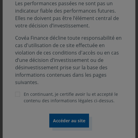
Classification SFDR :
Les performances passées ne sont pas un
Art. 8
indicateur fiable des performances futures.
Elles ne doivent pas être l’élément central de
Position-recommandation AMF :
votre décision d’investissement.
Catégorie 2 AMF
Covéa Finance décline toute responsabilité en
cas d'utilisation de ce site effectuée en
violation de ces conditions d'accès ou en cas
Orientation de gestion
d’une décision d’investissement ou de
désinvestissement prise sur la base des
L'OPCVM a pour objectif de chercher à obtenir, sur un
informations contenues dans les pages
horizon d'investissement moyen terme (3 à 5 ans), une
suivantes.
performance supérieure à celle de l'indice composite,
En continuant, je certifie avoir lu et accepté le
composé à 30% de l’indice MSCI Euro, à 35% de l’indice
contenu des informations légales ci-dessus.
FTSE MTS Eurozone Government Bond IG 5/7 ans, et à
35% de l’€STR capitalisé.
Principaux risques associés au fonds