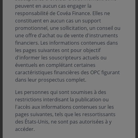
peuvent en aucun cas engager la
Description
responsabilité de Covéa Finance. Elles ne
constituent en aucun cas un support
promotionnel, une sollicitation, un conseil ou
Infos clés
une offre d'achat ou de vente d'instruments
financiers. Les informations contenues dans
Profil de risque (SRI) :
les pages suivantes ont pour objectif
d'informer les souscripteurs actuels ou
éventuels en complétant certaines
Niveau
Niveau
Niveau
Niveau
Niveau
Niveau
Niveau
1
2
3
4
5
6
7
caractéristiques financières des OPC figurant
dans leur prospectus complet.
Durée de placement minimum conseillée :
3 ans
Les personnes qui sont soumises à des
restrictions interdisant la publication ou
Zone d’investissement :
l'accès aux informations contenues sur les
Monde
pages suivantes, tels que les ressortissants
Devise :
des États-Unis, ne sont pas autorisées à y
EURO
accéder.