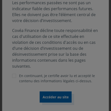
Classification SFDR :
Les performances passées ne sont pas un
Art. 8
indicateur fiable des performances futures.
Elles ne doivent pas être l’élément central de
Position-recommandation AMF :
votre décision d’investissement.
Catégorie 2 AMF
Covéa Finance décline toute responsabilité en
cas d'utilisation de ce site effectuée en
violation de ces conditions d'accès ou en cas
Orientation de gestion
d’une décision d’investissement ou de
désinvestissement prise sur la base des
L’OPCVM a pour objectif de chercher à obtenir, sur un
informations contenues dans les pages
horizon d’investissement à long terme (plus de 5 ans)
suivantes.
une performance diminuée des frais de gestion
En continuant, je certifie avoir lu et accepté le
supérieure à celle de son indicateur de référence,
contenu des informations légales ci-dessus.
composé à 55% de l’indice MSCI Euro, à 25% de l’indice
FTSE MTS Eurozone Government Bond IG 5/7 ans, et à
20% de l’€STR capitalisé, et ce en recherchant le meilleur
couple rentabilité / risque.