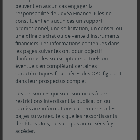
peuvent en aucun cas engager la
Description
responsabilité de Covéa Finance. Elles ne
constituent en aucun cas un support
promotionnel, une sollicitation, un conseil ou
Infos clés
une offre d'achat ou de vente d'instruments
financiers. Les informations contenues dans
Profil de risque (SRI) :
les pages suivantes ont pour objectif
d'informer les souscripteurs actuels ou
éventuels en complétant certaines
Niveau
Niveau
Niveau
Niveau
Niveau
Niveau
Niveau
1
2
3
4
5
6
7
caractéristiques financières des OPC figurant
dans leur prospectus complet.
Durée de placement minimum conseillée :
5 ans
Les personnes qui sont soumises à des
restrictions interdisant la publication ou
Zone d’investissement :
l'accès aux informations contenues sur les
Monde
pages suivantes, tels que les ressortissants
Devise :
des États-Unis, ne sont pas autorisées à y
EURO
accéder.