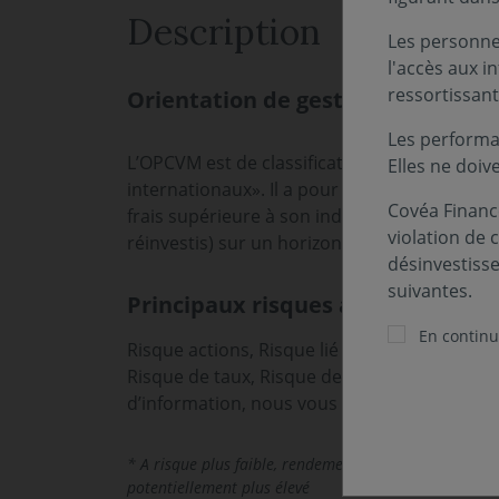
Description
Les personnes
l'accès aux i
ressortissant
Orientation de gestion
Les performa
L’OPCVM est de classification «Obligations et
Elles ne doiv
internationaux». Il a pour objectif de cherc
Covéa Finance
frais supérieure à son indice de référence M
violation de 
réinvestis) sur un horizon de placement 
désinvestiss
suivantes.
Principaux risques associés au fo
En continua
Risque actions, Risque lié à la gestion discré
Risque de taux, Risque de change. Les risques
d’information, nous vous invitons à vous ré
* A risque plus faible, rendement potentiellement plu
potentiellement plus élevé