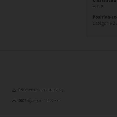
Classificat
Art. 8
Position-r
Catégorie 2
Prospectus
(pdf - 318.12 Ko)
DICPriips
(pdf - 124.22 Ko)