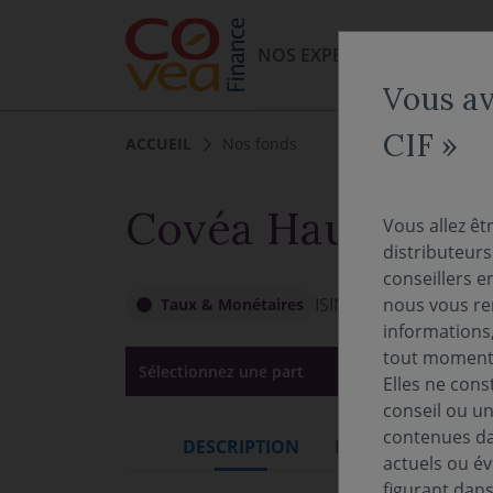
Aller au menu
Aller au contenu
NOS EXPERTISES
NOS FO
Vous av
CIF »
ACCUEIL
Nos fonds
Covéa Haut Rend
Vous allez êt
distributeur
conseillers e
ISIN :
FR0011134519
nous vous rem
Taux & Monétaires
informations,
tout moment 
Sélectionnez une part
Elles ne cons
conseil ou un
contenues dan
DESCRIPTION
DOCUMENTATION
actuels ou év
figurant dan