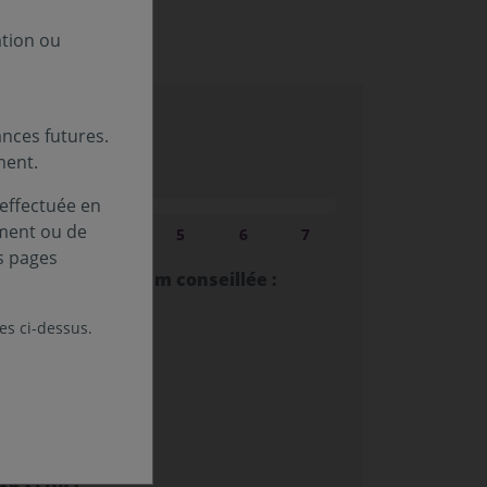
ation ou
nces futures.
ment.
sque (SRI) :
 effectuée en
ement ou de
au
Niveau
Niveau
Niveau
Niveau
Niveau
3
4
5
6
7
s pages
lacement minimum conseillée :
les ci-dessus.
estissement :