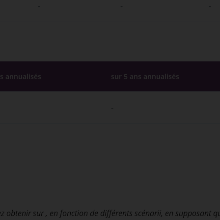
-
-
-
ns annualisés
sur 5 ans annualisés
-
z obtenir sur
, en fonction de différents scénarii, en supposant q