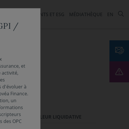
R
ITÉS
ENGAGEMENTS ET ESG
MÉDIATHÈQUE
EN
CGPI /
x
ssurance, et
activité,
Les
s d'évoluer à
ovéa Finance.
tion, un
nformations
scripteurs
ORMANCES
VALEUR LIQUIDATIVE
es des OPC