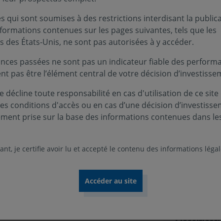
 qui sont soumises à des restrictions interdisant la public
nformations contenues sur les pages suivantes, tels que les
s des États-Unis, ne sont pas autorisées à y accéder.
Infos clés
nces passées ne sont pas un indicateur fiable des performa
 autres titres de créance
ent pas être l’élément central de votre décision d’investisse
Profil de ri
her à réaliser une performance nette de
 décline toute responsabilité en cas d'utilisation de ce site
arkit Iboxx Euro High yield (coupons nets
ces conditions d'accès ou en cas d’une décision d’investiss
Niveau
Nive
1
2
recommandé de 5 ans minimum.
ement prise sur la base des informations contenues dans le
Durée de p
nds
5 ans
nt, je certifie avoir lu et accepté le contenu des informations léga
tionnaire, Risque de perte en capital,
Zone d’inv
 cités ne sont pas limitatifs. Pour plus
Monde
férer au DIC et au prospectus du fonds.
Devise :
EURO
s faible. A risque plus élevé, rendement