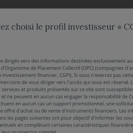
NDS
NOUS CONNAÎTRE
NOTRE OFFRE DÉDIÉE
ACTUAL
ez choisi le profil investisseur « 
ement A(C)
re dirigés vers des informations destinées exclusivement au
s d’Organisme de Placement Collectif (OPC) (compagnies d'a
n investissement financier, CGPI). Si vous n'exercez pas cette 
ercions de vous diriger vers l'accès qui vous est réservé. 
 services et produits présentés sur ce site sont susceptible
et ne peuvent en aucun cas engager la responsabilité de C
tituent en aucun cas un support promotionnel, une sollicita
e offre d'achat ou de vente d'instruments financiers. Les i
s les pages suivantes ont pour objectif d'informer les sou
PUBLICATIONS EN MATIÈRE DE DURABILITÉ
PERF
entuels en complétant certaines caractéristiques financièr
s leur prospectus complet.