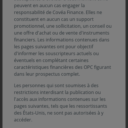
peuvent en aucun cas engager la
Description
responsabilité de Covéa Finance. Elles ne
constituent en aucun cas un support
promotionnel, une sollicitation, un conseil ou
Infos clés
une offre d'achat ou de vente d'instruments
financiers. Les informations contenues dans
Profil de risque (SRI) :
les pages suivantes ont pour objectif
d'informer les souscripteurs actuels ou
éventuels en complétant certaines
Niveau
Niveau
Niveau
Niveau
Niveau
Niveau
Niveau
1
2
3
4
5
6
7
caractéristiques financières des OPC figurant
dans leur prospectus complet.
Durée de placement minimum conseillée :
5 ans
Les personnes qui sont soumises à des
restrictions interdisant la publication ou
Zone d’investissement :
l'accès aux informations contenues sur les
Asie
pages suivantes, tels que les ressortissants
Devise :
des États-Unis, ne sont pas autorisées à y
EURO
accéder.