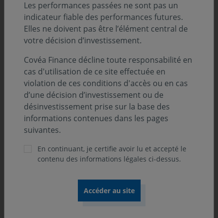
Classification SFDR :
Les performances passées ne sont pas un
Art. 8
indicateur fiable des performances futures.
Elles ne doivent pas être l’élément central de
Position-recommandation AMF :
votre décision d’investissement.
Catégorie 2 AMF
Covéa Finance décline toute responsabilité en
cas d'utilisation de ce site effectuée en
violation de ces conditions d'accès ou en cas
Orientation de gestion
d’une décision d’investissement ou de
désinvestissement prise sur la base des
L’OPCVM est de classification « Actions Internationales
informations contenues dans les pages
». Il a pour objectif de rechercher à long terme une
suivantes.
dynamisation des investissements sur le marché
En continuant, je certifie avoir lu et accepté le
japonais par le biais d’une gestion active. A des fins de
contenu des informations légales ci-dessus.
comparaison des performances, l’indice MSCI Japan
(dividendes non réinvestis, calculé sur la base des cours
de clôture et converti en euro) peut être utilisé par
l’investisseur à titre informatif et a posteriori.