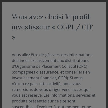
Aller au menu
Aller au contenu
Recher
Vous avez choisi le profil
ACCUEIL
Nos fonds
investisseur « CGPI / CIF
Covéa Actions Japon C
»
Actions & Mixtes
Vous allez être dirigés vers des informations
ISIN :
FR0000289431
destinées exclusivement aux distributeurs
Valeur liquidative au 06/08/2026 :
49.90€
d’Organisme de Placement Collectif (OPC)
(compagnies d'assurance, et conseillers en
Sélectionnez une part
investissement financier, CGPI). Si vous
n'exercez pas cette activité, nous vous
remercions de vous diriger vers l'accès qui
ACCÈS DIRECT
vous est réservé. Les informations, services et
produits présentés sur ce site sont
susceptibles d'évoluer à tout moment et ne