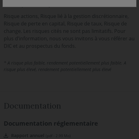
Principaux risques associés au fonds
Risque actions, Risque lié à la gestion discrétionnaire,
Risque de perte en capital, Risque de taux, Risque de
change. Les risques cités ne sont pas limitatifs. Pour
plus d’information, nous vous invitons à vous référer au
DIC et au prospectus du fonds.
* A risque plus faible, rendement potentiellement plus faible. A
risque plus élevé, rendement potentiellement plus élevé
Documentation
Documentation réglementaire
Rapport annuel
(pdf - 2.99 Mo)