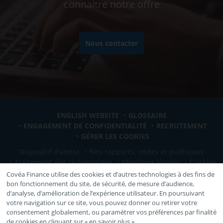
connaitre notre offre
Nous contacter
ENGLISH WEBSITE
GLOSSAIRE
ENGAGEMENT DE CONFIDENTIALITÉ
RECRUTEMENT
GÉRER LES COOKIES
Dispositif d'alerte
Nos rapports, codes et politiques
Traitement des réclamations
Mentions légales
Cookies
Covéa Finance utilise des cookies et d’autres technologies à des fins de
bon fonctionnement du site, de sécurité, de mesure d’audience,
VOUS ÊTES:
d’analyse, d’amélioration de l’expérience utilisateur. En poursuivant
votre navigation sur ce site, vous pouvez donner ou retirer votre
Sélectionnez votre profil
consentement globalement, ou paramétrer vos préférences par finalité
de cookies en cliquant sur « en savoir plus ».