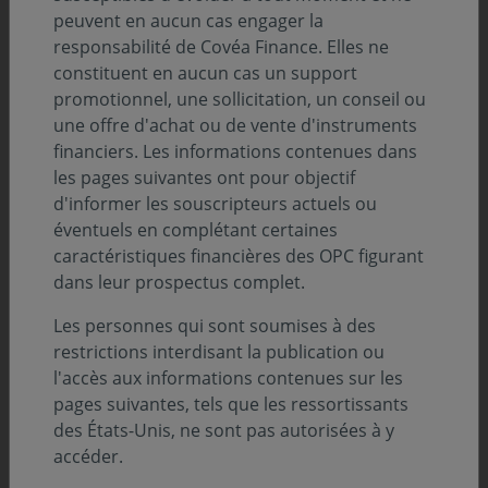
peuvent en aucun cas engager la
Le mois dernier, les Émirats Arabes Unis (EAU) ont
responsabilité de Covéa Finance. Elles ne
officiellement engagé des discussions avec les autorités
constituent en aucun cas un support
américaines en vue de l’obtention d’une ligne de swap
promotionnel, une sollicitation, un conseil ou
en dollars. Cette démarche illustre la place centrale que
une offre d'achat ou de vente d'instruments
continue d’occuper la monnaie américaine dans le
financiers. Les informations contenues dans
système financier international, comme le montre
les pages suivantes ont pour objectif
également son appréciation en période d’incertitude
d'informer les souscripteurs actuels ou
forte.
éventuels en complétant certaines
Disposant de réserves de change abondantes,
caractéristiques financières des OPC figurant
d’importants fonds souverains et d’un accès privilégié
dans leur prospectus complet.
aux marchés internationaux, les EAU ne font pas face à
une contrainte immédiate de financement. Et ce
Les personnes qui sont soumises à des
d’autant plus qu’Abu Dhabi a réalisé 2,5 Mds$ de
restrictions interdisant la publication ou
placements privés obligataires au mois d’avril à des
l'accès aux informations contenues sur les
taux proches de ceux de la dette américaine (avec une
pages suivantes, tels que les ressortissants
prime de risque maximum de 45 points de base). Par
des États-Unis, ne sont pas autorisées à y
ailleurs, d’après les dernières données du Trésor
accéder.
américain, les EAU détiennent près de 97 Mds$ de bons