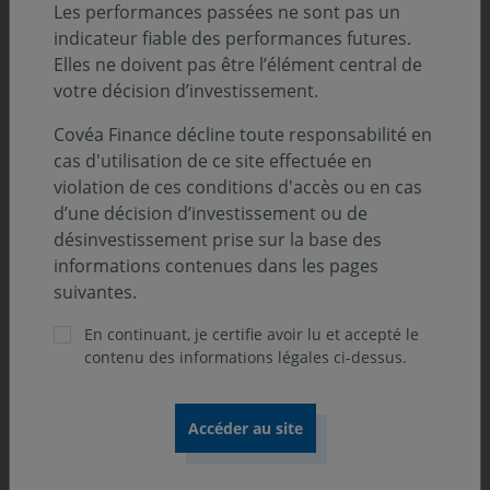
du Trésor américain, un niveau historiquement élevé.
Les performances passées ne sont pas un
Ces investissements répondent à des objectifs de
indicateur fiable des performances futures.
liquidité, de sécurité et de gestion des réserves, dans le
Elles ne doivent pas être l’élément central de
marché le plus profond et le plus liquide au monde.
votre décision d’investissement.
Mais leur monnaie est ancrée au dollar, et ils peuvent
Covéa Finance décline toute responsabilité en
de ce fait avoir besoin de vendre ces actifs pour la
cas d'utilisation de ce site effectuée en
soutenir, surtout dans un contexte où leur statut de
violation de ces conditions d'accès ou en cas
place financière stable pourrait être remis en cause.
d’une décision d’investissement ou de
Une ligne de swap contribuerait à réduire le risque de
désinvestissement prise sur la base des
ventes forcées de bons du Trésor en période de
informations contenues dans les pages
tension, en offrant une source alternative de liquidité
suivantes.
en dollars. Dans ce sens, elle pourrait également servir
les intérêts américains, en consolidant la demande
En continuant, je certifie avoir lu et accepté le
étrangère pour la dette souveraine des États-Unis à un
contenu des informations légales ci-dessus.
moment où les besoins de financement demeurent très
élevés. Néanmoins, il existe déjà un mécanisme qui
répondrait au besoin potentiel des EAU : il permet à
toutes les banques centrales d’obtenir des dollars
auprès de la Réserve Fédérale américaine en mettant