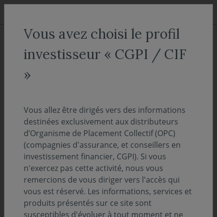
Aller au menu
Aller au contenu
Recher
Vous avez choisi le profil
ACCUEIL
Décryptages
investisseur « CGPI / CIF
"OnDécrypte l'Hebdo" - Le rôle
»
central du dollar toujours
affirmé
Vous allez être dirigés vers des informations
destinées exclusivement aux distributeurs
d’Organisme de Placement Collectif (OPC)
12 mai 2026
PERSPECTIVES ÉCONOMIQUES ET FINANCIÈRES
(compagnies d'assurance, et conseillers en
investissement financier, CGPI). Si vous
Temps de lecture :
12
min
n'exercez pas cette activité, nous vous
remercions de vous diriger vers l'accès qui
Découvrez l'intégralité de notre suivi des
vous est réservé. Les informations, services et
marchés de la semaine - 11 mai 2026
produits présentés sur ce site sont
susceptibles d'évoluer à tout moment et ne