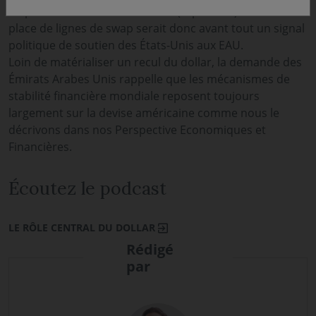
en pension des bons du Trésor (repo FIMA). La mise en
place de lignes de swap serait donc avant tout un signal
politique de soutien des États-Unis aux EAU.
Loin de matérialiser un recul du dollar, la demande des
Émirats Arabes Unis rappelle que les mécanismes de
stabilité financière mondiale reposent toujours
largement sur la devise américaine comme nous le
décrivons dans nos Perspective Economiques et
Financières.
Écoutez le podcast
LE RÔLE CENTRAL DU DOLLAR
Rédigé
par