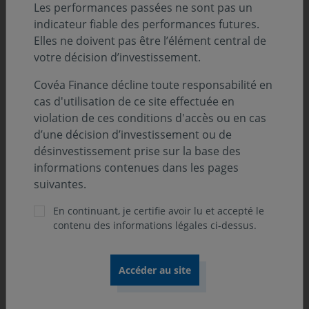
d’actifs (SGP). L'essor du crédit privé est également la
Les performances passées ne sont pas un
résultante des exigences en capital imposées aux
indicateur fiable des performances futures.
banques après la grande crise financière. Des acteurs
Elles ne doivent pas être l’élément central de
financiers non bancaires pouvaient prêter à des
votre décision d’investissement.
entreprises sans contrainte particulière de supervision.
Depuis lors, trois problématiques émergent :
Covéa Finance décline toute responsabilité en
cas d'utilisation de ce site effectuée en
violation de ces conditions d'accès ou en cas
d’une décision d’investissement ou de
- La détérioration de la qualité de crédit des
désinvestissement prise sur la base des
emprunteurs en lien avec la dégradation de la
informations contenues dans les pages
conjoncture aggravée par le conflit au Moyen-Orient. On
suivantes.
observe à cet effet une hausse d'impayés des intérêts
venant gonfler le capital à rembourser à terme.
En continuant, je certifie avoir lu et accepté le
contenu des informations légales ci-dessus.
- Le sujet de la valorisation des prêts alors que les
éditeurs de logiciel représentent un quart des
portefeuilles de dette privée. L’avènement de l’IA