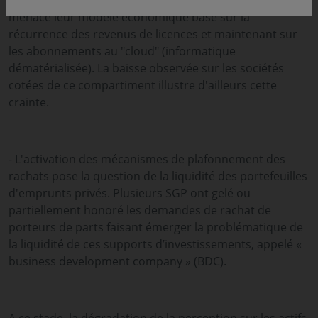
générative, depuis le lancement de ChatGPT en 2022,
menace leur modèle économique basé sur la
récurrence des revenus de licences et maintenant sur
les abonnements au "cloud" (informatique
dématérialisée). La baisse observée sur les sociétés
cotées de ce compartiment illustre d'ailleurs cette
crainte.
- L'activation des mécanismes de plafonnement des
rachats pose la question de la liquidité des portefeuilles
d'emprunts privés. Plusieurs SGP ont gelé ou
partiellement honoré les demandes de rachat de
porteurs de parts faisant émerger la problématique de
la liquidité de ces supports d’investissements, appelé «
business development company » (BDC).