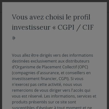
Aller au menu
Aller au contenu
Recher
Vous avez choisi le profil
ACCUEIL
Décryptages
investisseur « CGPI / CIF
Le regard du gérant - Focus
»
sur les expositions du crédit
privé dans les institutions
Vous allez être dirigés vers des informations
financières européennes
destinées exclusivement aux distributeurs
d’Organisme de Placement Collectif (OPC)
(compagnies d'assurance, et conseillers en
12
PERSPECTIVES ÉCONOMIQUES ET FINANCIÈRES
EUROPE
investissement financier, CGPI). Si vous
n'exercez pas cette activité, nous vous
mai 2026
remercions de vous diriger vers l'accès qui
Temps de lecture :
3
min
vous est réservé. Les informations, services et
produits présentés sur ce site sont
Depuis quelques mois, nous assistons à une
susceptibles d'évoluer à tout moment et ne