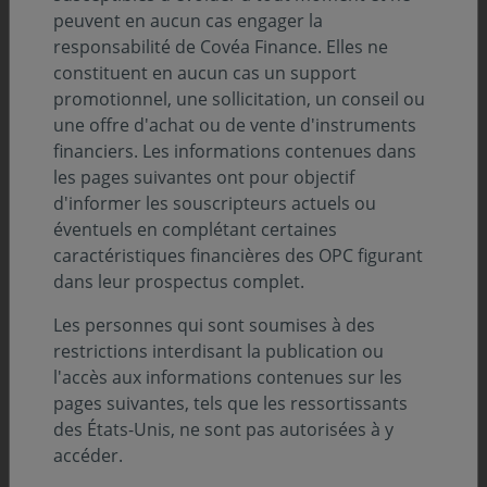
peuvent en aucun cas engager la
série de faillites d'entreprises résultant
responsabilité de Covéa Finance. Elles ne
parfois de fraudes ou de malversations (First
constituent en aucun cas un support
Brands, Tricolor aux États-Unis, MFS au
promotionnel, une sollicitation, un conseil ou
Royaume-Uni) dans un contexte de taux
une offre d'achat ou de vente d'instruments
financiers. Les informations contenues dans
d’intérêt élevés comme décrit dans nos
les pages suivantes ont pour objectif
Perspectives Economiques et Financières.
d'informer les souscripteurs actuels ou
éventuels en complétant certaines
Les investisseurs deviennent plus précautionneux et
caractéristiques financières des OPC figurant
réclament plus de transparence sur le sujet. En raison
dans leur prospectus complet.
de la compression des taux d’intérêt durant la période
Les personnes qui sont soumises à des
de politiques monétaires non conventionnelles, les
restrictions interdisant la publication ou
institutions financières non bancaires, en quête de
l'accès aux informations contenues sur les
rendement positif, se sont développés sur le segment
pages suivantes, tels que les ressortissants
du financement direct des entreprises non cotées et de
des États-Unis, ne sont pas autorisées à y
taille plus réduite, soit directement, soit en finançant
accéder.
des véhicules d’investissements gérés par des gérants