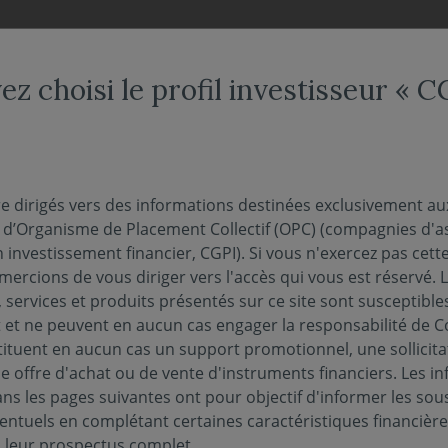
NDS
NOUS CONNAÎTRE
NOTRE OFFRE DÉDIÉE
ACTUAL
ez choisi le profil investisseur « 
e l’analyste" - La sédime
re dirigés vers des informations destinées exclusivement au
s d’Organisme de Placement Collectif (OPC) (compagnies d'a
 défi majeur pour l’hydr
n investissement financier, CGPI). Si vous n'exercez pas cette 
ercions de vous diriger vers l'accès qui vous est réservé. 
 services et produits présentés sur ce site sont susceptible
04 février 2025
et ne peuvent en aucun cas engager la responsabilité de C
ANCIÈRES
tituent en aucun cas un support promotionnel, une sollicita
e offre d'achat ou de vente d'instruments financiers. Les i
s les pages suivantes ont pour objectif d'informer les sou
entuels en complétant certaines caractéristiques financièr
mé que nous perdons entre 0,5% et 1,5% de la ca
s leur prospectus complet.