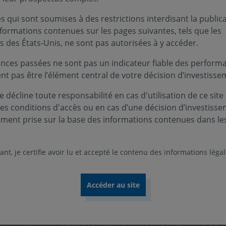
ison de l’accumulation des sédiments fluviaux.
 qui sont soumises à des restrictions interdisant la public
nformations contenues sur les pages suivantes, tels que les
nomène naturel, compromet progressivement la capacité des
s des États-Unis, ne sont pas autorisées à y accéder.
 protéger les populations locales contre les inondations. En
nt en zone tropicale, favorise la production de méthane, un
nces passées ne sont pas un indicateur fiable des performa
la décomposition de matière organique dans un milieu sans
ent pas être l’élément central de votre décision d’investisse
 décline toute responsabilité en cas d'utilisation de ce site
e des convoyeurs naturels de sédiments, transportant une v
ces conditions d'accès ou en cas d’une décision d’investiss
 limon aux éléments plus lourds comme le sable, le gravier o
ement prise sur la base des informations contenues dans le
s, ou «dynamique hydro-sédimentaire» est exprimé en tonn
de plusieurs facteurs : le climat (les précipitations augmen
n (les terrains meubles étant plus sensibles à l'érosion), la 
nt, je certifie avoir lu et accepté le contenu des informations léga
ivités humaines adjacentes (agriculture, déforestation, urban
o énergéticiens adoptent une approche globale combinant :
ents par la gestion du bassin versant.
Pour contenir/limit
nt être déployées. La reforestation permet de stabiliser le