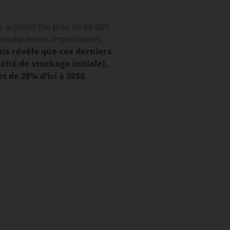
c aujourd'hui près de 60 000
 conséquences importantes,
ns révèle que ces derniers
ité de stockage initiale),
t de 28% d’ici à 2050.