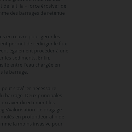
 de fait, la « force érosive» de
comme des barrages de retenue
es en œuvre pour gérer les
nt permet de rediriger le flux
euvent également procéder à une
er les sédiments. Enfin,
sité entre l'eau chargée en
rs le barrage.
 peut s'avérer nécessaire
du barrage. Deux principales
 excaver directement les
age/valorisation. Le dragage
ccumulés en profondeur afin de
omme la moins invasive pour