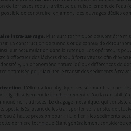
n de terrasses réduit la vitesse du ruissellement de l'eau (et
ent possible de construire, en amont, des ouvrages dédiés 
.
aire intra-barrage.
Plusieurs techniques peuvent être mis
sit. La construction de tunnels et de canaux de détourneme
 ainsi leur accumulation dans la retenue. Les opérateurs p
te à effectuer des lâchers d'eau à forte vitesse afin d'évacu
e densité », un phénomène naturel dû aux différences de den
être optimisée pour faciliter le transit des sédiments à trave
xtraction.
L'élimination physique des sédiments accumulés
 significativement le fonctionnement et/ou la rentabilité 
munément utilisées. Le dragage mécanique, qui consiste à
s spécialisés, avant de les transporter vers unsite de stock
s d'eau à haute pression pour « fluidifier » les sédiments a
 cette dernière technique étant généralement considérée c