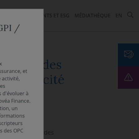
R
ITÉS
ENGAGEMENTS ET ESG
MÉDIATHÈQUE
EN
CGPI /
ntation des
x
ssurance, et
oélectricité
activité,
Les
s d'évoluer à
ovéa Finance.
tion, un
nformations
scripteurs
es des OPC
pacité mondiale des