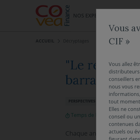
Aller au menu
Aller au contenu
NOS EXPERTISES
NOS FO
Vous av
CIF »
ACCUEIL
Décryptages
"Le regard d
Vous allez êt
distributeur
barrages : un
conseillers e
nous vous rem
informations,
tout moment 
PERSPECTIVES ÉCONOMIQUES ET FIN
Elles ne cons
Temps de lecture :
4
min
conseil ou un
contenues dan
actuels ou év
Chaque année, il est esti
figurant dan