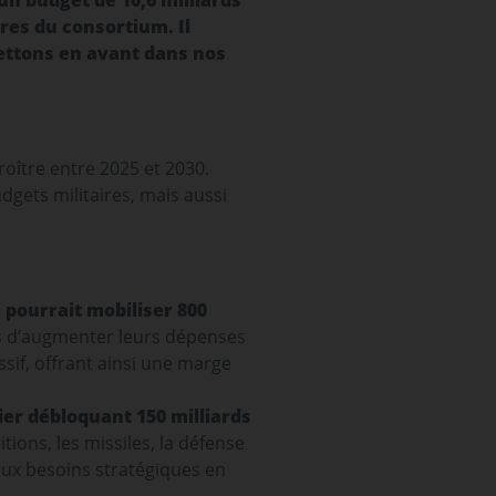
un budget de 10,6 milliards
res du consortium. Il
ettons en avant dans nos
oître entre 2025 et 2030.
gets militaires, mais aussi
pourrait mobiliser 800
s d’augmenter leurs dépenses
sif, offrant ainsi une marge
ier débloquant 150 milliards
tions, les missiles, la défense
 aux besoins stratégiques en