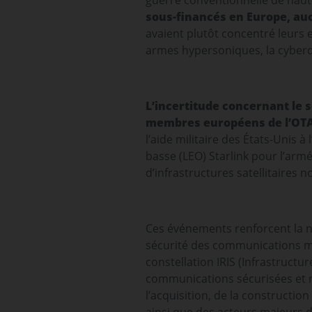
guerre conventionnelle de haute i
sous-financés en Europe, auc
avaient plutôt concentré leurs 
armes hypersoniques, la cyberd
L’incertitude concernant le s
membres européens de l’OTAN
l’aide militaire des États-Unis à
basse (LEO) Starlink pour l’arm
d’infrastructures satellitaires
Ces événements renforcent la né
sécurité des communications mi
constellation IRIS (Infrastructure
communications sécurisées et r
l’acquisition, de la construction