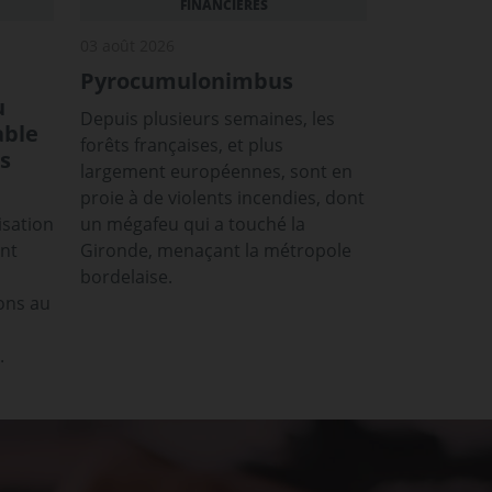
FINANCIÈRES
03 août 2026
Pyrocumulonimbus
u
Depuis plusieurs semaines, les
able
forêts françaises, et plus
s
largement européennes, sont en
proie à de violents incendies, dont
isation
un mégafeu qui a touché la
ont
Gironde, menaçant la métropole
bordelaise.
ons au
.