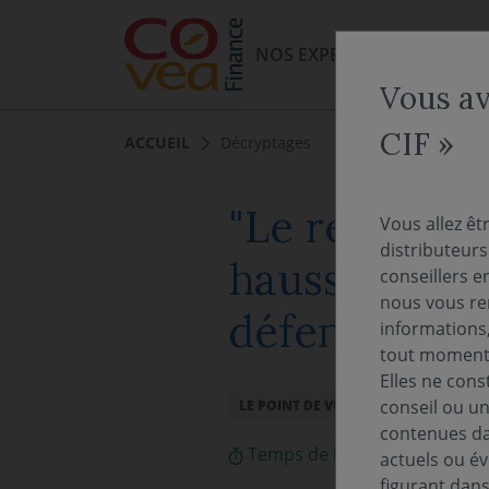
Aller au menu
Aller au contenu
NOS EXPERTISES
NOS FO
Vous av
CIF »
ACCUEIL
Décryptages
"Le regard de
Vous allez êt
distributeur
hausse des bu
conseillers e
nous vous rem
défense
informations,
tout moment 
Elles ne cons
11 m
conseil ou un
LE POINT DE VUE DE L'EXPERT
contenues dan
Temps de lecture :
4
min
actuels ou év
figurant dan