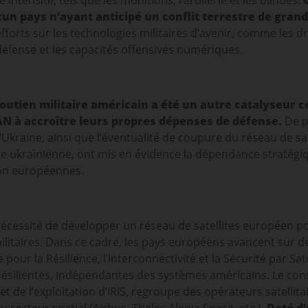
ntensité, tels que les munitions, l’artillerie et les blindés.
un pays n’ayant anticipé un conflit terrestre de gran
efforts sur les technologies militaires d’avenir, comme les 
éfense et les capacités offensives numériques.
outien militaire américain a été un autre catalyseur ce
 à accroître leurs propres dépenses de défense.
De p
 l’Ukraine, ainsi que l’éventualité de coupure du réseau de sa
ée ukrainienne, ont mis en évidence la dépendance stratégiqu
 non européennes.
cessité de développer un réseau de satellites européen pou
litaires. Dans ce cadre, les pays européens avancent sur d
 pour la Résilience, l’Interconnectivité et la Sécurité par Sat
ésilientes, indépendantes des systèmes américains. Le con
 et de l’exploitation d’IRIS, regroupe des opérateurs satellita