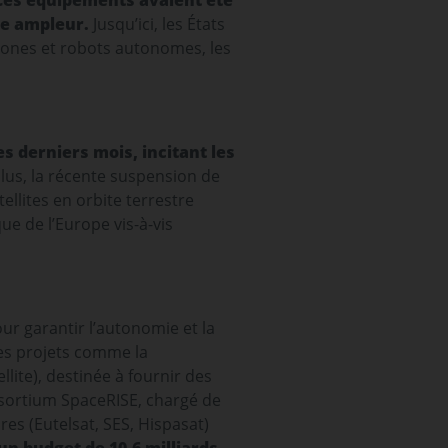
Ces équipements avaient été
de ampleur.
Jusqu’ici, les États
drones et robots autonomes, les
s derniers mois, incitant les
lus, la récente suspension de
tellites en orbite terrestre
e de l’Europe vis-à-vis
r garantir l’autonomie et la
es projets comme la
ellite), destinée à fournir des
sortium SpaceRISE, chargé de
ires (Eutelsat, SES, Hispasat)