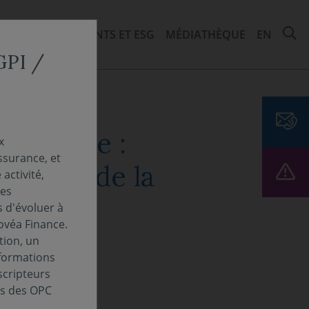
R
ITÉS
ENGAGEMENTS ET ESG
MÉDIATHÈQUE
EN
CGPI /
se réarme :
x
ssurance, et
dustrie de la
activité,
Les
s d'évoluer à
ovéa Finance.
tion, un
nformations
scripteurs
es des OPC