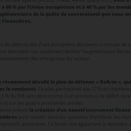
 secteur spatial (Airbus, Thales Alenia Space, etc.).
Doté d’
cé à 60 % par l’Union européenne et à 40 % par les memb
supplémentaire de la quête de souveraineté que nous m
 Financières.
s de défense des États européens devraient continuer de cr
s devraient non seulement faciliter l’augmentation des bud
vestissement des entreprises du secteur.
récemment dévoilé le plan de défense « ReArm », qui 
er le continent.
Ce plan permettrait aux 27 États membre
 % du PIB sans être soumis à un processus de déficit exces
uros sur les quatre prochaines années.
éenne prévoit
la création d’un nouvel instrument financ
membres
pour investir dans les systèmes d’artillerie, les muni
 dispositifs antidrones. Ce fonds vise également à répondre