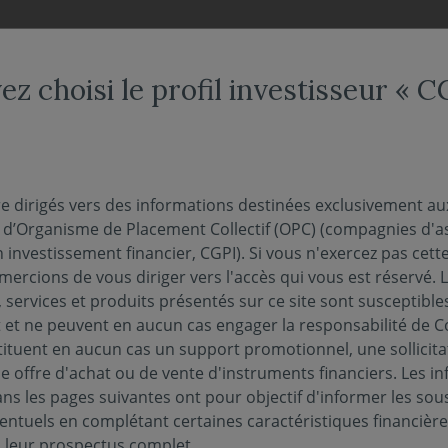
NDS
NOUS CONNAÎTRE
NOTRE OFFRE DÉDIÉE
ACTUAL
ez choisi le profil investisseur « 
 l’analyste" - L’Europe 
re dirigés vers des informations destinées exclusivement au
s d’Organisme de Placement Collectif (OPC) (compagnies d'a
dgets et impact sur l’in
n investissement financier, CGPI). Si vous n'exercez pas cette 
ercions de vous diriger vers l'accès qui vous est réservé. 
 services et produits présentés sur ce site sont susceptible
et ne peuvent en aucun cas engager la responsabilité de C
tituent en aucun cas un support promotionnel, une sollicita
ars 2025
e offre d'achat ou de vente d'instruments financiers. Les i
s les pages suivantes ont pour objectif d'informer les sou
entuels en complétant certaines caractéristiques financièr
s leur prospectus complet.