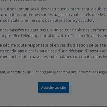
ents ont conduit les gouvernements européens 
 qui sont soumises à des restrictions interdisant la public
sion de l'Ukraine par la Russie en 2022 a été un 
nformations contenues sur les pages suivantes, tels que les
cessité de renforcer les capacités militaires fac
s des États-Unis, ne sont pas autorisées à y accéder.
nces passées ne sont pas un indicateur fiable des performa
ent pas être l’élément central de votre décision d’investisse
s sont passées de 1,6 % du PIB en moyenne en 2020 à près
 décline toute responsabilité en cas d'utilisation de ce site
ats. Ceux situés à proximité de la Russie, comme les États bal
ces conditions d'accès ou en cas d’une décision d’investiss
de leur PIB à la défense en raison de la perception d’une me
ement prise sur la base des informations contenues dans le
de ressources budgétaires plus limitées, tels que l’Espagne 
effort.
nt, je certifie avoir lu et accepté le contenu des informations léga
taires depuis l’invasion de l’Ukraine se reflète directeme
treprises de défense européennes.
Pour les cinq principaux
 d'affaires sont liés à la défense, les commandes ont 
juin 2024.
Cette croissance a été particulièrement forte po