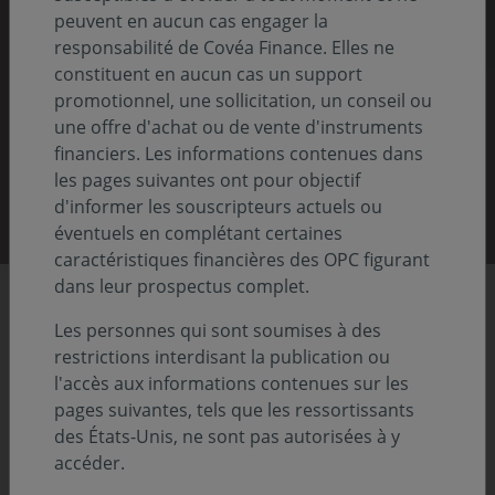
Nos rapports 2025
peuvent en aucun cas engager la
responsabilité de Covéa Finance. Elles ne
Pour comprendre notre vision, notre stratégie
constituent en aucun cas un support
et nos actions
promotionnel, une sollicitation, un conseil ou
une offre d'achat ou de vente d'instruments
financiers. Les informations contenues dans
les pages suivantes ont pour objectif
Découvrir nos rapports
d'informer les souscripteurs actuels ou
éventuels en complétant certaines
caractéristiques financières des OPC figurant
dans leur prospectus complet.
Chiffres clés
Les personnes qui sont soumises à des
restrictions interdisant la publication ou
l'accès aux informations contenues sur les
pages suivantes, tels que les ressortissants
86,8
Previous
Nex
des États-Unis, ne sont pas autorisées à y
accéder.
Md€ d'actifs sous gestion