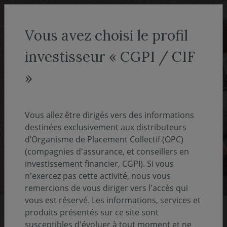
Aller au menu
Aller au contenu
Recher
Vous avez choisi le profil
investisseur « CGPI / CIF
Conseillers en gestion de
»
patrimoine
Covéa Finance est la société de gestion de
Vous allez être dirigés vers des informations
Covéa, groupe réunissant les marques MAAF,
destinées exclusivement aux distributeurs
d’Organisme de Placement Collectif (OPC)
MMA et GMF.
(compagnies d'assurance, et conseillers en
investissement financier, CGPI). Si vous
n'exercez pas cette activité, nous vous
remercions de vous diriger vers l'accès qui
vous est réservé. Les informations, services et
produits présentés sur ce site sont
susceptibles d'évoluer à tout moment et ne