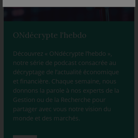
ONdécrypte l'hebdo
Découvrez « ONdécrypte l’hebdo »,
notre série de podcast consacrée au
décryptage de l’actualité économique
et financière. Chaque semaine, nous
donnons la parole à nos experts de la
Gestion ou de la Recherche pour
partager avec vous notre vision du
monde et des marchés.