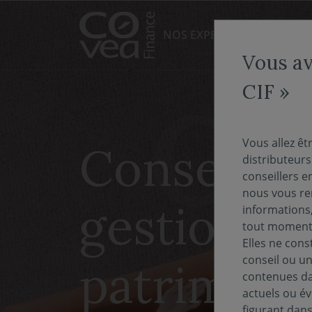
Aller au menu
Aller au contenu
NOS EXPERTISES
NOS FO
Vous av
CIF »
Vous allez êt
Conseiller
distributeur
conseillers e
nous vous rem
gestion d
informations,
tout moment 
Elles ne cons
conseil ou un
patrimoin
contenues dan
actuels ou év
figurant dan