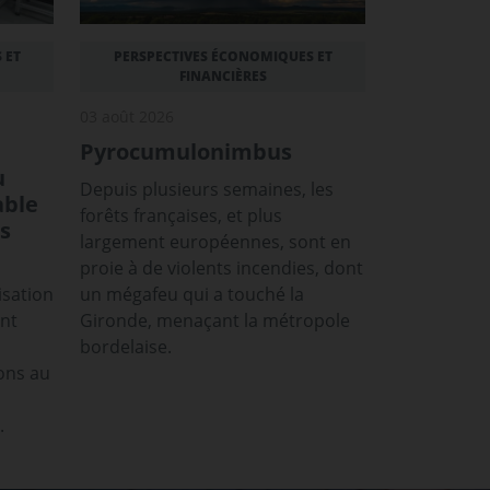
 ET
PERSPECTIVES ÉCONOMIQUES ET
FINANCIÈRES
03 août 2026
Pyrocumulonimbus
u
Depuis plusieurs semaines, les
able
forêts françaises, et plus
s
largement européennes, sont en
proie à de violents incendies, dont
isation
un mégafeu qui a touché la
ont
Gironde, menaçant la métropole
bordelaise.
ons au
.