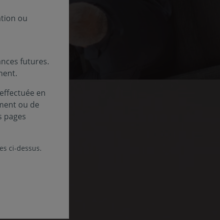
ation ou
nces futures.
ment.
 effectuée en
ement ou de
s pages
les ci-dessus.
ctions