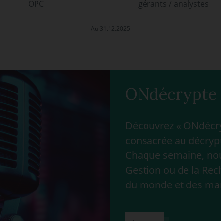
OPC
gérants / analystes
Au 31.12.2025
ONdécrypte 
Découvrez « ONdécryp
consacrée au décrypt
Chaque semaine, nous
Gestion ou de la Rec
du monde et des ma