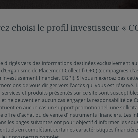
NDS
NOUS CONNAÎTRE
NOTRE OFFRE DÉDIÉE
ACTUAL
ez choisi le profil investisseur « 
re dirigés vers des informations destinées exclusivement au
s en
s d’Organisme de Placement Collectif (OPC) (compagnies d'a
n investissement financier, CGPI). Si vous n'exercez pas cette 
ercions de vous diriger vers l'accès qui vous est réservé. 
e
 services et produits présentés sur ce site sont susceptible
et ne peuvent en aucun cas engager la responsabilité de C
tituent en aucun cas un support promotionnel, une sollicita
e offre d'achat ou de vente d'instruments financiers. Les i
e
s les pages suivantes ont pour objectif d'informer les sou
entuels en complétant certaines caractéristiques financièr
s leur prospectus complet.