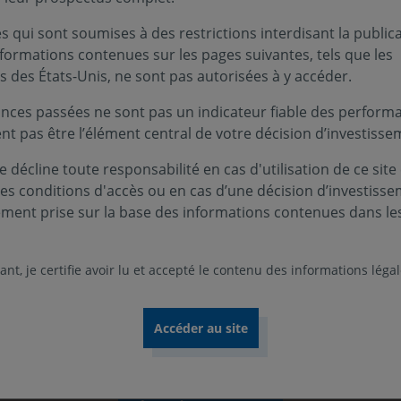
 qui sont soumises à des restrictions interdisant la public
tion de Covéa, groupe réunissant
nformations contenues sur les pages suivantes, tels que les
s des États-Unis, ne sont pas autorisées à y accéder.
nces passées ne sont pas un indicateur fiable des performa
ent pas être l’élément central de votre décision d’investisse
 décline toute responsabilité en cas d'utilisation de ce site
ces conditions d'accès ou en cas d’une décision d’investiss
ement prise sur la base des informations contenues dans le
Nos rapports 2025
nt, je certifie avoir lu et accepté le contenu des informations léga
comprendre notre vision, notre stratégie et nos a