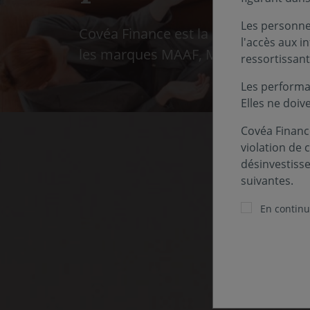
Les personnes
Covéa Finance est la société de ges
l'accès aux i
les marques MAAF, MMA et GMF.
ressortissant
Les performa
Elles ne doiv
Covéa Finance
violation de 
désinvestiss
suivantes.
En continua
Pour 