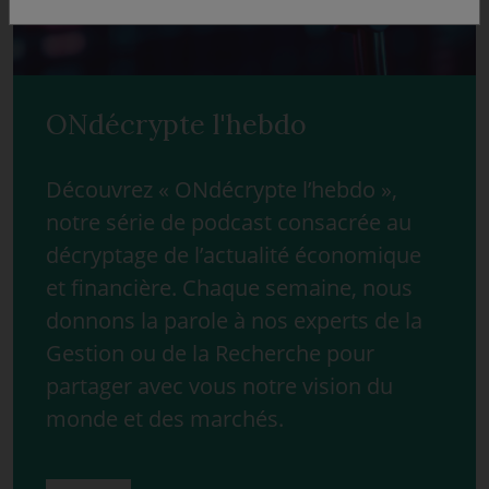
ONdécrypte l'hebdo
Découvrez « ONdécrypte l’hebdo »,
notre série de podcast consacrée au
décryptage de l’actualité économique
et financière. Chaque semaine, nous
donnons la parole à nos experts de la
Gestion ou de la Recherche pour
partager avec vous notre vision du
monde et des marchés.