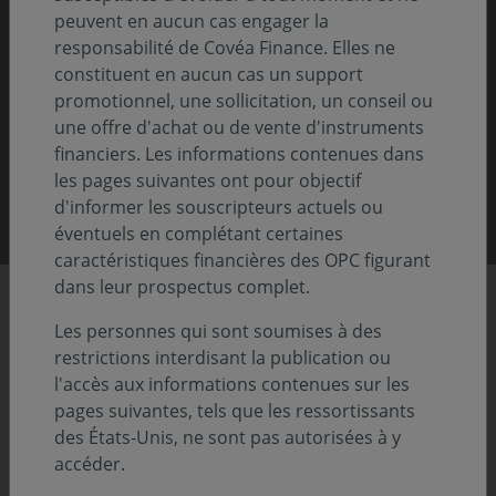
Nos rapports 2025
peuvent en aucun cas engager la
responsabilité de Covéa Finance. Elles ne
Pour comprendre notre vision, notre stratégie
constituent en aucun cas un support
et nos actions
promotionnel, une sollicitation, un conseil ou
une offre d'achat ou de vente d'instruments
financiers. Les informations contenues dans
les pages suivantes ont pour objectif
Découvrir nos rapports
d'informer les souscripteurs actuels ou
éventuels en complétant certaines
caractéristiques financières des OPC figurant
dans leur prospectus complet.
Chiffres clés
Les personnes qui sont soumises à des
restrictions interdisant la publication ou
l'accès aux informations contenues sur les
pages suivantes, tels que les ressortissants
86,8
Previous
Nex
des États-Unis, ne sont pas autorisées à y
accéder.
Md€ d'actifs sous gestion