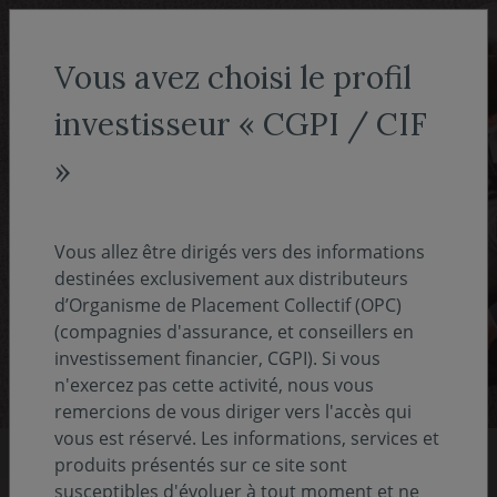
Aller au menu
Aller au contenu
Recher
Vous avez choisi le profil
investisseur « CGPI / CIF
Conseillers en gestion de
»
patrimoine
Covéa Finance est la société de gestion de
Vous allez être dirigés vers des informations
Covéa, groupe réunissant les marques MAAF,
destinées exclusivement aux distributeurs
d’Organisme de Placement Collectif (OPC)
MMA et GMF.
(compagnies d'assurance, et conseillers en
investissement financier, CGPI). Si vous
n'exercez pas cette activité, nous vous
remercions de vous diriger vers l'accès qui
vous est réservé. Les informations, services et
produits présentés sur ce site sont
susceptibles d'évoluer à tout moment et ne